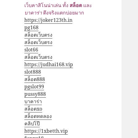
เว็บคาสิโนน่าเล่น ทั้ง
สล็อต
และ
บาคาร่า
ตึงจริงแตกบ่อยมาก
https://joker123th.in
pg168
สล็อตเว็บตรง
สล็อตเว็บตรง
slot66
สล็อตเว็บตรง
https://judhai168.vip
slot888
สล็อต888
pgslot99
pussy888
บาคาร่า
สล็อตxo
สล็อตทดลอง
คลิปโป๊
https://1xbetth.vip