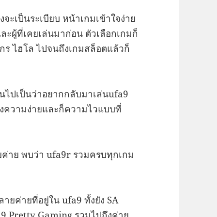
จะเป็นระเบียบ หน้าเกมเข้าใจง่าย
ละผู้ที่เคยเล่นมาก่อน ตัวเลือกเกมก็
มังกร ไฮโล ไปจนถึงเกมสล็อตแล้วก็
์
ี่ยนไปเป็นว่าอยากกลับมาเล่นufa9
ื่องความง่ายและก็ความไวแบบที่
ค่าย พบว่า ufa9r รวมครบทุกเกม
่ายที่อยู่ใน ufa9 ทั้งยัง SA
a9
Pretty Gaming รวมไปถึงค่าย