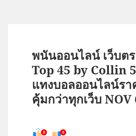
พนันออนไลน์ เว็บตร
Top 45 by Collin 5
แทงบอลออนไลน์ราคาด
คุ้มกว่าทุกเว็บ NOV
0
0