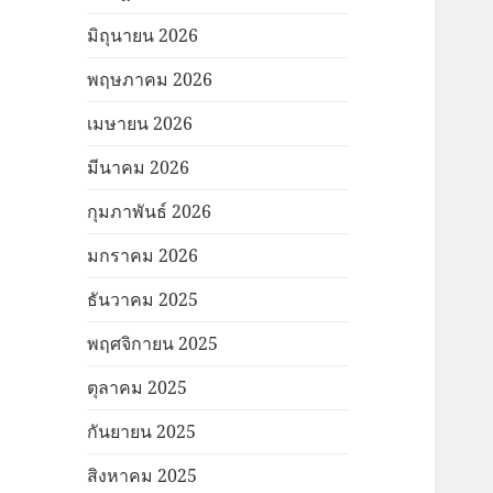
มิถุนายน 2026
พฤษภาคม 2026
เมษายน 2026
มีนาคม 2026
กุมภาพันธ์ 2026
มกราคม 2026
ธันวาคม 2025
พฤศจิกายน 2025
ตุลาคม 2025
กันยายน 2025
สิงหาคม 2025