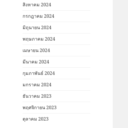
สิงหาคม 2024
กรกฎาคม 2024
มิถุนายน 2024
พฤษภาคม 2024
เมษายน 2024
มีนาคม 2024
กุมภาพันธ์ 2024
มกราคม 2024
ธันวาคม 2023
พฤศจิกายน 2023
ตุลาคม 2023