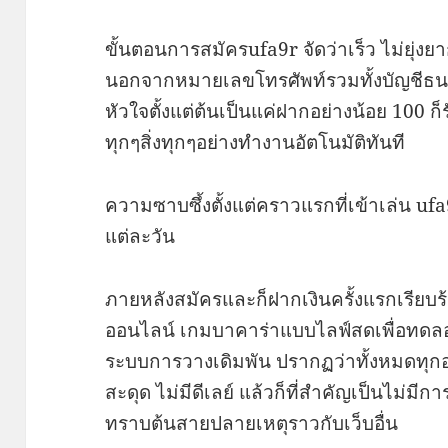
ขั้นตอนการสมัครufa9r จัดว่าเร็ว ไม่ยุ่งย
นอกจากหมายเลขโทรศัพท์รวมทั้งบัญชีธนา
หัวใจตั้งแต่ต้นเป็นแค่ฝากอย่างน้อย 100 ก
ทุกๆสิ่งทุกๆอย่างทำงานอัตโนมัติทันที
ความซาบซึ้งตั้งแต่คราวแรกที่เข้าเล่น uf
แต่ละวัน
ภายหลังสมัครและก็ฝากเงินครั้งแรกเรียบร
ออนไลน์ เกมบาคาร่าแบบไลฟ์สดเพื่อทดล
ระบบการวางเดิมพัน ปรากฏว่าทั้งหมดทุก
สะดุด ไม่มีดีเลย์ แล้วก็ที่สำคัญเป็นไม่
ทราบต้นสายปลายเหตุราวกับเว็บอื่น