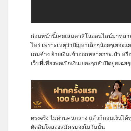
ก่อนหน้านี้เคยเล่นคาสิโนออนไลน์มาหลายเจ
ไหร่ เพราะเหตุว่าปัญหาเล็กๆน้อยๆเยอะแย
เกมค้าง ย้ายเงินเข้าออกหลายกระเป๋า หรื
เว็บที่เพียงพอเบิกเงินเยอะๆกลับปิดยูสเฉ
ตรงจริง ไม่ผ่านคนกลาง แล้วก็ถอนเงินได
ตัดสินใจลองสมัครมองในวันนั้น