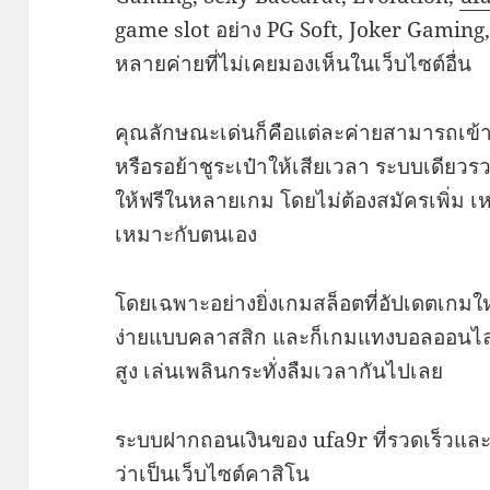
game slot อย่าง PG Soft, Joker Gaming,
หลายค่ายที่ไม่เคยมองเห็นในเว็บไซต์อื่น
คุณลักษณะเด่นก็คือแต่ละค่ายสามารถเข้า
หรือรอย้าชูระเป๋าให้เสียเวลา ระบบเดียว
ให้ฟรีในหลายเกม โดยไม่ต้องสมัครเพิ่ม เหม
เหมาะกับตนเอง
โดยเฉพาะอย่างยิ่งเกมสล็อตที่อัปเดตเกมใ
ง่ายแบบคลาสสิก และก็เกมแทงบอลออนไลน์ 
สูง เล่นเพลินกระทั่งลืมเวลากันไปเลย
ระบบฝากถอนเงินของ ufa9r ที่รวดเร็วและก็ถ
ว่าเป็นเว็บไซต์คาสิโน