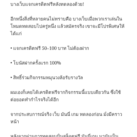
บางเว็บแจกเครดิตฟรีหลังทดลองด้วย!
อีกหนึ่งสิ่งที่หลายคนไม่ทราบคือ บางเว็บเมื่อพวกเราเล่นใน
โหมดทดสอบไปครู่หนึ่ง แล้วสมัครจริง เขาจะมีโปรพิเศษให้
ได้แก่
• แจกเครดิตฟรี 50–100 บาท ไม่ต้องฝาก
• โบนัสฝากครั้งแรก 100%
• สิทธิ์ร่วมกิจกรรมหมุนวงล้อรับรางวัล
ผมเองก็เคยได้เครดิตฟรีจากกิจกรรมนี้แบบเดียวกัน ซึ่งใช้
ต่อยอดทำกำไรจริงได้อีก
จากประสบการณ์จริง เว็บ มันนี่ เกม ทดลองก่อน มั่งมีคราว
หน้า
หลังจากผ่านการทดสอบปั่นสล็อตฟรี มันนี่เกม มานับเป็น