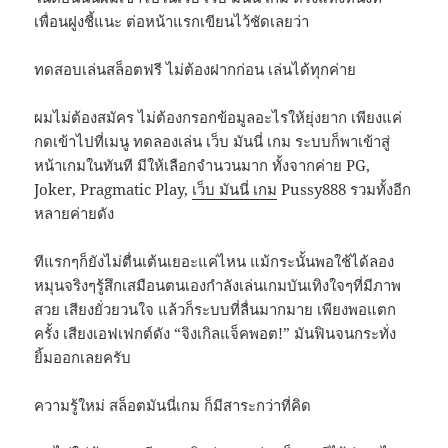
เพื่อนฝูงชี้แนะ ต่อหน้าแรกเขียนไว้ชัดเลยว่า
ทดสอบเล่นสล็อตฟรี ไม่ต้องฝากก่อน เล่นได้ทุกค่าย
ผมไม่ต้องสมัคร ไม่ต้องกรอกข้อมูลอะไรให้ยุ่งยาก เพียงแค่
กดเข้าไปที่เมนู ทดลองเล่น เว็บ มันนี่ เกม ระบบก็พาเข้าสู่
หน้าเกมในทันที มีให้เลือกจำนวนมาก ทั้งจากค่าย PG,
Joker, Pragmatic Play,
เว็บ มันนี่ เกม
Pussy888 รวมทั้งอีก
หลายค่ายดัง
ทีแรกๆก็ยังไม่ตื่นเต้นเยอะแค่ไหน แม้กระนั้นพอใช้ได้ลอง
หมุนจริงๆรู้สึกเสมือนตนเองกำลังเล่นเกมบันเทิงใจๆที่มีภาพ
สวย เสียงยั่วยวนใจ แล้วก็ระบบที่ลื่นมากมาย เพียงพอแตก
ครั้ง เสียงเอฟเฟกต์ดัง “จิงเกิลแจ็คพอต!” มันฟินจนกระทั่ง
ยิ้มออกเลยครับ
ความรู้ใหม่ สล็อตมันนี่เกม ก็มีสาระกว่าที่คิด