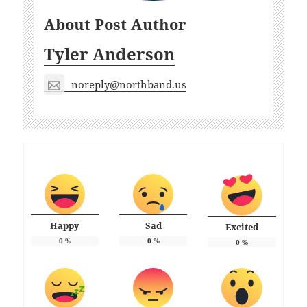
About Post Author
Tyler Anderson
noreply@northband.us
Happy
Sad
Excited
0
%
0
%
0
%