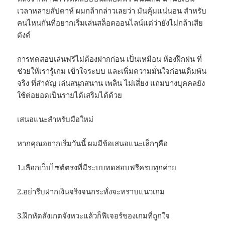
เวลาหลายสัปดาห์ ผมกล้ากล่าวเลยว่า มันคุ้มแน่นอน สำหรับ
คนไหนกันที่อยากเริ่มเล่นสล็อตออนไลน์แต่ว่ายังไม่กล้าเสีย
ตังค์
การทดสอบเล่นฟรีไม่ต้องฝากก่อน เป็นเหมือน ห้องฝึกฝน ที่
ช่วยให้เรารู้เกม เข้าใจระบบ และเพิ่มความมั่นใจก่อนเดิมพัน
จริง ที่สำคัญ เล่นสนุกสนาน เพลิน ไม่เสี่ยง แถมบางบุคคลยัง
ใช้ต่อยอดเป็นรายได้เสริมได้ด้วย
เสนอแนะสำหรับมือใหม่
หากคุณอยากเริ่มวันนี้ ผมมีข้อเสนอแนะเล็กๆคือ
1.เลือกเว็บไซต์ตรงที่มีระบบทดสอบฟรีครบทุกค่าย
2.อย่ารีบฝากเงินจริงจนกระทั่งจะทราบแนวเกม
3.ฝึกหัดสังเกตจังหวะแล้วก็ฟีเจอร์ของเกมที่ถูกใจ