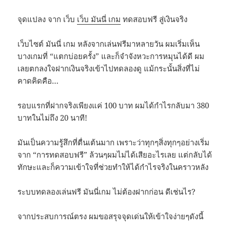
จุดแปลง จาก เว็บ
เว็บ มันนี่ เกม
ทดสอบฟรี สู่เงินจริง
เว็บไซต์ มันนี่ เกม หลังจากเล่นฟรีมาหลายวัน ผมเริ่มเห็น
บางเกมที่ “แตกบ่อยครั้ง” และก็จำจังหวะการหมุนได้ดี ผม
เลยตกลงใจฝากเงินจริงเข้าไปทดลองดู แม้กระนั้นสิ่งที่ไม่
คาดคิดคือ…
รอบแรกที่ฝากจริงเพียงแค่ 100 บาท ผมได้กำไรกลับมา 380
บาทในไม่ถึง 20 นาที!
มันเป็นความรู้สึกที่ตื่นเต้นมาก เพราะว่าทุกๆสิ่งทุกๆอย่างเริ่ม
จาก “การทดสอบฟรี” ล้วนๆผมไม่ได้เสียอะไรเลย แต่กลับได้
ทักษะและก็ความเข้าใจที่ช่วยทำให้ได้กำไรจริงในคราวหลัง
ระบบทดลองเล่นฟรี มันนี่เกม ไม่ต้องฝากก่อน ดีเช่นไร?
จากประสบการณ์ตรง ผมขอสรุจจุดเด่นให้เข้าใจง่ายๆดังนี้