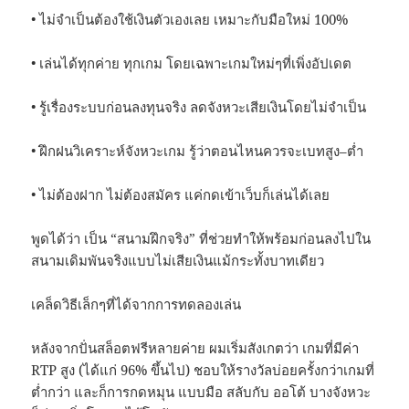
• ไม่จำเป็นต้องใช้เงินตัวเองเลย เหมาะกับมือใหม่ 100%
• เล่นได้ทุกค่าย ทุกเกม โดยเฉพาะเกมใหม่ๆที่เพิ่งอัปเดต
• รู้เรื่องระบบก่อนลงทุนจริง ลดจังหวะเสียเงินโดยไม่จำเป็น
• ฝึกฝนวิเคราะห์จังหวะเกม รู้ว่าตอนไหนควรจะเบทสูง–ต่ำ
• ไม่ต้องฝาก ไม่ต้องสมัคร แค่กดเข้าเว็บก็เล่นได้เลย
พูดได้ว่า เป็น “สนามฝึกจริง” ที่ช่วยทำให้พร้อมก่อนลงไปใน
สนามเดิมพันจริงแบบไม่เสียเงินแม้กระทั้งบาทเดียว
เคล็ดวิธีเล็กๆที่ได้จากการทดลองเล่น
หลังจากปั่นสล็อตฟรีหลายค่าย ผมเริ่มสังเกตว่า เกมที่มีค่า
RTP สูง (ได้แก่ 96% ขึ้นไป) ชอบให้รางวัลบ่อยครั้งกว่าเกมที่
ต่ำกว่า และก็การกดหมุน แบบมือ สลับกับ ออโต้ บางจังหวะ