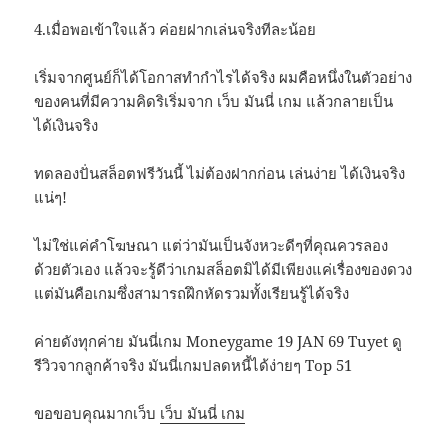
4.เมื่อพอเข้าใจแล้ว ค่อยฝากเล่นจริงทีละน้อย
เริ่มจากศูนย์ก็ได้โอกาสทำกำไรได้จริง ผมคือหนึ่งในตัวอย่าง
ของคนที่มีความคิดริเริ่มจาก เว็บ มันนี่ เกม แล้วกลายเป็น
ได้เงินจริง
ทดลองปั่นสล็อตฟรีวันนี้ ไม่ต้องฝากก่อน เล่นง่าย ได้เงินจริง
แน่ๆ!
ไม่ใช่แค่คำโฆษณา แต่ว่ามันเป็นจังหวะดีๆที่คุณควรลอง
ด้วยตัวเอง แล้วจะรู้ดีว่าเกมสล็อตมิได้มีเพียงแค่เรื่องของดวง
แต่มันคือเกมซึ่งสามารถฝึกหัดรวมทั้งเรียนรู้ได้จริง
ค่ายดังทุกค่าย มันนี่เกม Moneygame 19 JAN 69 Tuyet ดู
รีวิวจากลูกค้าจริง มันนี่เกมปลดหนี้ได้ง่ายๆ Top 51
ขอขอบคุณมากเว็บ
เว็บ มันนี่ เกม