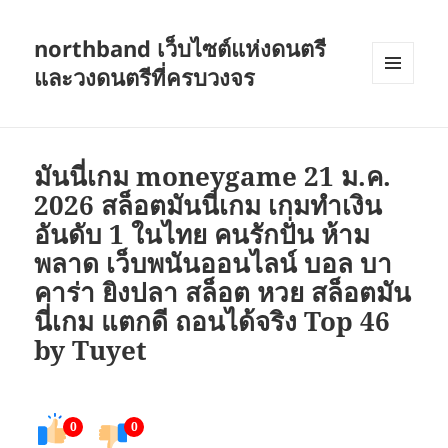
northband เว็บไซต์แห่งดนตรี
และวงดนตรีที่ครบวงจร
เมนู
และวิด
เจ็ต
มันนี่เกม moneygame 21 ม.ค.
2026 สล็อตมันนี่เกม เกมทำเงิน
อันดับ 1 ในไทย คนรักปั่น ห้าม
พลาด เว็บพนันออนไลน์ บอล บา
คาร่า ยิงปลา สล็อต หวย สล็อตมัน
นี่เกม แตกดี ถอนได้จริง Top 46
by Tuyet
0
0