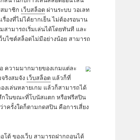
สนุกสนานกับการเล่นสล็อตออนไลน์
ครสมาชิก
เว็บสล็อต
ผ่านระบบ วอเลท
ื่องที่ไม่ได้ยากเย็น ไม่ต้องรอนาน
ห้ผมสามารถเริ่มเล่นได้โดยทันที และ
 เว็บไซต์สล็อตไม่มีอย่างน้อย สามารถ
เศษก็คือ ความมากมายของเกมแต่ละ
มจริงสมจัง
เว็บสล็อต
แล้วก็ที่
ลองเล่นหลายเกม แล้วก็สามารถได้
้สึกในขณะที่โบนัสแตก หรือฟรีสปิน
บว่าครั้งใดก็ตามกดสปิน คือการเสี่ยง
ออโต้ ของเว็บ สามารถฝากถอนได้