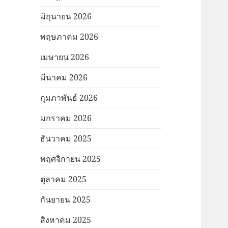
มิถุนายน 2026
พฤษภาคม 2026
เมษายน 2026
มีนาคม 2026
กุมภาพันธ์ 2026
มกราคม 2026
ธันวาคม 2025
พฤศจิกายน 2025
ตุลาคม 2025
กันยายน 2025
สิงหาคม 2025