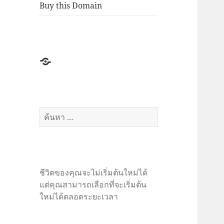
Buy this Domain
Buy
this
Domain
ค้นหา
สำหรับ:
ชีวิตของคุณจะไม่เริ่มต้นใหม่ได้
แต่คุณสามารถเลือกที่จะเริ่มต้น
ใหม่ได้ตลอดระยะเวลา