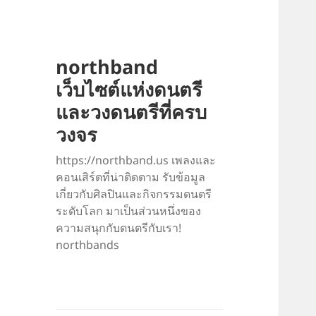
northband
เว็บไซต์แห่งดนตรี
และวงดนตรีที่ครบ
วงจร
https://northband.us เพลงและ
คอนเสิร์ตที่น่าติดตาม รับข้อมูล
เกี่ยวกับศิลปินและกิจกรรมดนตรี
ระดับโลก มาเป็นส่วนหนึ่งของ
ความสนุกกับดนตรีกับเรา!
northbands