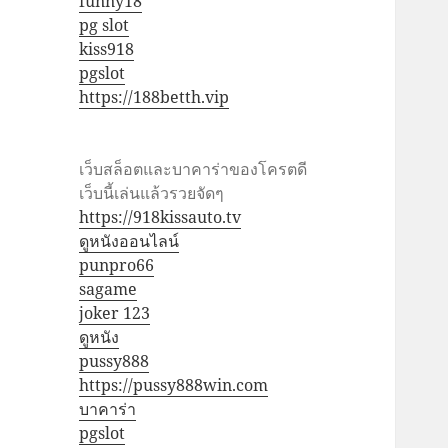
funny18
pg slot
kiss918
pgslot
https://188betth.vip
เว็บสล็อตและบาคาร่าของโครตดี
เว็บนี้เล่นแล้วรวยจัดๆ
https://918kissauto.tv
ดูหนังออนไลน์
punpro66
sagame
joker 123
ดูหนัง
pussy888
https://pussy888win.com
บาคาร่า
pgslot