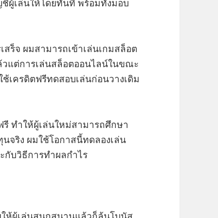
ชีผู้เล่นให้โดยทันที พร้อมทั้งมอบ
รเสร็จ ผมสามารถเข้าเล่นเกมสล็อต
็แล้วแต่การเล่นสล็อตออนไลน์ในขณะ
ก็ใช้เครดิตฟรีทดสอบเล่นก่อนวางเดิม
ฟรี ทำให้ผู้เล่นใหม่สามารถศึกษา
ุนจริง ผมใช้โอกาสนี้ทดลองเล่น
ะกับวิธีการทำผลกำไร
ให้ผู้เล่นสนุกสนานแล้วก็ลุ้นโบนัส