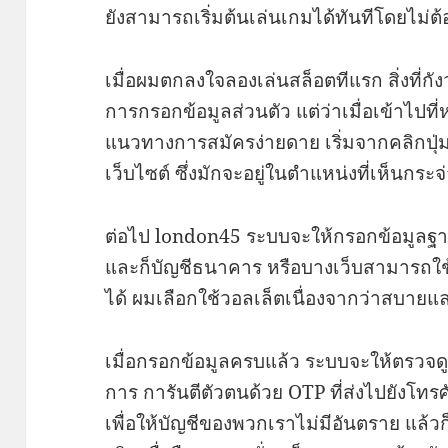
ยังสามารถเริ่มต้นเล่นเกมได้ทันทีโดยไม่ต
เมื่อผมตกลงใจลองเล่นสล็อตทีแรก สิ่งที่ก
การกรอกข้อมูลส่วนตัว แต่ว่าเมื่อเข้าไปที่
แนวทางการสมัครง่ายดาย เริ่มจากคลิกปุ่
เว็บไซต์ ซึ่งมักจะอยู่ในตำแหน่งที่เห็นกระ
ต่อไป london45 ระบบจะให้กรอกข้อมูลฐานร
และก็บัญชีธนาคาร หรือบางเว็บสามารถใ
ได้ ผมเลือกใช้วอลเล็ตเนื่องจากว่าสบายแ
เมื่อกรอกข้อมูลครบแล้ว ระบบจะให้ตรวจด
การ การันตีตัวตนด้วย OTP ที่ส่งไปยังโทรศั
เพื่อให้บัญชีของพวกเราไม่มีอันตราย แล้วก็