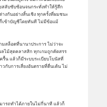
ขสลับซับซ้อนจนกระทั่งทำให้รู้สึก
ต่างกันอย่างสิ้นเชิง ทุกครั้งที่ผมชนะ
็เข้าบัญชีโดยทันที ไม่มีข้อแม้
 เกมสล็อตที่นานาประการ ไม่ว่าจะ
ลไม้สุดคลาสสิก ทุกเกมถูกคัดสรร
รื้น แล้วก็มีระบบระเบียบโบนัสที่
กับการเสี่ยงอันตรายที่ตื่นเต้น ไม่
ามารถทำได้ภายในไม่กี่นาที แล้วก็