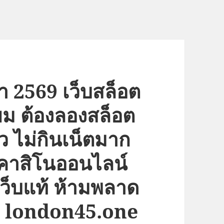
า 2569 เว็บสล็อต
ม ต้องลองสล็อต
ไม่กินเน็ตมาก
มคาสิโนออนไลน์
 เว็บแท้ ห้ามพลาด
o london45.one