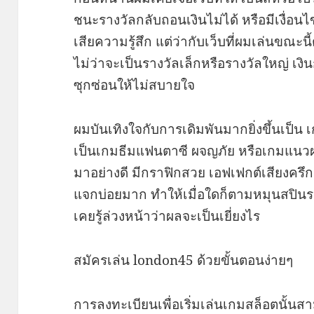
ชนะรางวัลกลับถอนเงินไม่ได้ หรือมีเงื่อนไ
เสียความรู้สึก แต่ว่ากับเว็บที่ผมเล่นขณะนี้
ไม่ว่าจะเป็นรางวัลเล็กหรือรางวัลใหญ่ เงินก
ซุกซ่อนให้ไม่สบายใจ
ผมบันเทิงใจกับการเดิมพันมากยิ่งขึ้นเป็น
เป็นเกมธีมแฟนตาซี ผจญภัย หรือเกมแนวผ
มาอย่างดี มีกราฟิกสวย เอฟเฟกต์เสียงครึกค
แจกบ่อยมาก ทำให้เมื่อใดก็ตามหมุนสปินราว
เคยรู้ล่วงหน้าว่าผลจะเป็นเยี่ยงไร
สมัครเล่น london45 ด้วยขั้นตอนง่ายๆ
การลงทะเบียนเพื่อเริ่มเล่นเกมสล็อตนั้นส