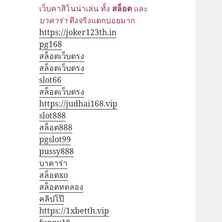
เว็บคาสิโนน่าเล่น ทั้ง
สล็อต
และ
บาคาร่า
ตึงจริงแตกบ่อยมาก
https://joker123th.in
pg168
สล็อตเว็บตรง
สล็อตเว็บตรง
slot66
สล็อตเว็บตรง
https://judhai168.vip
slot888
สล็อต888
pgslot99
pussy888
บาคาร่า
สล็อตxo
สล็อตทดลอง
คลิปโป๊
https://1xbetth.vip