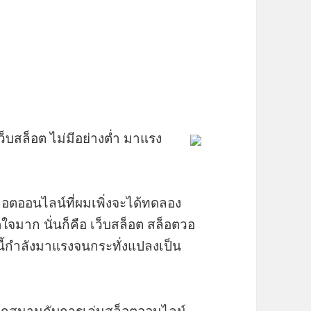
็บสล็อต ไม่มีอย่างต่ำ มาแรง
ตออนไลน์ที่ผมเพิ่งจะได้ทดลอง
ดใจมาก นั่นก็คือ เว็บสล็อต สล็อตวอ
านี้กำลังมาแรงจนกระทั่งแปลงเป็น