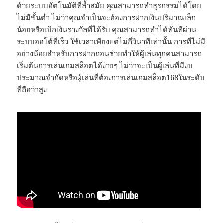
ด้วยระบบอัตโนมัติที่ล้ำสมัย คุณสามารถทำธุรกรรมได้โดย
ไม่มีขั้นต่ำ ไม่ว่าคุณจำเป็นจะต้องการฝากเงินปริมาณเล็ก
น้อยหรือเบิกเงินรางวัลที่ได้รับ คุณสามารถทำได้ทันทีผ่าน
ระบบออโต้ที่เร็ว ใช้เวลาเพียงแต่ไม่กี่วินาทีเท่านั้น การที่ไม่มี
อย่างน้อยสำหรับการฝากถอนช่วยทำให้ผู้เล่นทุกคนสามารถ
เริ่มต้นการเล่นเกมสล็อตได้ง่ายๆ ไม่ว่าจะเป็นผู้เล่นที่มีงบ
ประมาณจำกัดหรือผู้เล่นที่ต้องการเล่นเกมสล็อต168ในระดับ
ที่ถือว่าสูง