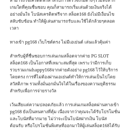
เกมใดที่คุณชื่นชอบ คุณก็สามารถเริ่มเล่นด้วยเงินจริงได้
อย่างมั่นใจ โบนัสเครดิตฟรีจาก สล็อต168 ยังไม่มีเงื่อนไข
สลับซับซ้อน ทำให้ผู้เล่นสามารถรับและใช้ได้กล้วยๆตลอด
เวลา
ทางเข้า pg168 เว็บไซต์ตรง ไม่มีเอเย่นต์ เล่นแล้วคุ้มค่า
สำหรับผู้ที่ชื่นชอบการเล่นเกมสล็อตจากค่าย PG SLOT
สล็อต168 เป็นโอกาสที่เหมาะสมที่สุด เพราะว่ามีการเก็บ
รวบรวมเกมhappy168จากค่ายดังอย่าง pg168 ไว้ให้บริการ
โดยตรง การที่ไม่ต้องผ่านเอเย่นต์ทำให้การเล่นเป็นไปโดย
สวัสดิภาพ รวมทั้งมั่นอกมั่นใจได้ในเรื่องของความยุติธรรม
สำหรับเพื่อการจ่ายรางวัล
เว้นเสียแต่ความปลอดภัยแล้ว การเล่นเกมสล็อตผ่านทางเข้า
pg168 ยังเป็นหนทางที่คุ้ม เนื่องจากว่าคุณจะได้รับโปรโมชั่น
และโบนัสที่มากมาย ไม่ว่าจะเป็นโบนัสฝากเงิน โบนัส
ต้อนรับ หรือโปรโมชั่นพิเศษที่ออกมาให้ผู้เล่นสล็อต168ได้รับ