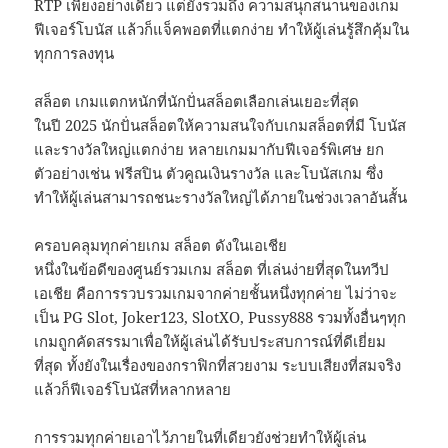
RTP เพียงอย่างเดียว แต่ยังรวมถึง ความสนุกสนานของเกม
ฟีเจอร์โบนัส แล้วก็แจ็คพอตที่แตกง่าย ทำให้ผู้เล่นรู้สึกคุ้มใน
ทุกการลงทุน
สล็อต เกมแตกหนักที่นักปั่นสล็อตเลือกเล่นเยอะที่สุด
ในปี 2025 นักปั่นสล็อตให้ความสนใจกับเกมสล็อตที่มี โบนัส
และรางวัลใหญ่แตกง่าย หลายเกมมากับฟีเจอร์พิเศษ ยก
ตัวอย่างเช่น ฟรีสปิน ตัวคูณเงินรางวัล และโบนัสเกม ซึ่ง
ทำให้ผู้เล่นสามารถชนะรางวัลใหญ่ได้ภายในช่วงเวลาอันสั้น
ครอบคลุมทุกค่ายเกม สล็อต ดังในเอเชีย
หนึ่งในข้อดีของศูนย์รวมเกม สล็อต ที่เล่นง่ายที่สุดในทวีป
เอเชีย คือการรวบรวมเกมจากค่ายชั้นหนึ่งทุกค่าย ไม่ว่าจะ
เป็น PG Slot, Joker123, SlotXO, Pussy888 รวมทั้งอื่นๆทุก
เกมถูกคัดสรรมาเพื่อให้ผู้เล่นได้รับประสบการณ์ที่ดีเยี่ยม
ที่สุด ทั้งยังในเรื่องของกราฟิกที่สวยงาม ระบบเสียงที่สมจริง
แล้วก็ฟีเจอร์โบนัสที่หลากหลาย
การรวมทุกค่ายเอาไว้ภายในที่เดียวยังช่วยทำให้ผู้เล่น