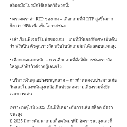
สล็อตมือโปรมักใช้เคล็ดวิธีพวกนี้:
• ตรวจตราค่า RTP ของเกม – เลือกเกมที่มี RTP สูงขึ้นมาก
ยิ่งกว่า 96% เพื่อเพิ่มโอกาสชนะ
• เล่าเรียนฟีเจอร์โบนัสของเกม – เกมที่มีฟีเจอร์พิเศษ เป็นต้น
ว่า ฟรีสปิน ตัวคูณรางวัล หรือโบนัสเกมมักได้ผลตอบแทนสูง
• เลือกเกมแตกหนัก – ควรเลือกเกมที่มีสถิติการชนะรางวัล
ใหญ่แล้วก็รีวิวดีจากผู้เล่นจริง
• บริหารเงินทุนอย่างชาญฉลาด – การกำหนดงบประมาณต่อ
วันและไม่ลงพนันสูงเหลือเกินช่วยลดความเสี่ยงรวมทั้งยืด
เวลาการเล่น
เพราะเหตุไรปี 2025 เป็นปีที่เหมาะกับการเล่น สล็อต อัตรา
ชนะสูง
ปี 2025 มีการพัฒนาเกมสล็อตใหม่ๆที่มี อัตราชนะสูงและก็