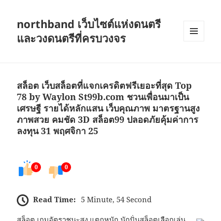
northband เว็บไซต์แห่งดนตรี
และวงดนตรีที่ครบวงจร
เมนู
และวิด
เจ็ต
สล็อต เว็บสล็อตที่แจกเครดิตฟรีเยอะที่สุด Top
78 by Waylon St99b.com ชวนเพื่อนมาเป็น
เศรษฐี รายได้หลักแสน เว็บคุณภาพ มาตรฐานสูง
ภาพสวย คมชัด 3D สล็อต99 ปลอดภัยคุ้มค่าการ
ลงทุน 31 พฤศจิกา 25
0
0
Read Time:
5 Minute, 54 Second
สล็อต เกมอัตราชนะสูง แตกหนัก นักปั่นสล็อตเลือกเล่น