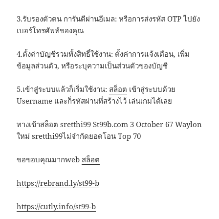
3.รับรองตัวตน การันตีผ่านอีเมล: หรือการส่งรหัส OTP ไปยัง
เบอร์โทรศัพท์ของคุณ
4.ตั้งค่าบัญชีรวมทั้งสิทธิ์ใช้งาน: ตั้งค่าการแจ้งเตือน, เพิ่ม
ข้อมูลส่วนตัว, หรือระบุความเป็นส่วนตัวของบัญชี
5.เข้าสู่ระบบแล้วก็เริ่มใช้งาน:
สล็อต
เข้าสู่ระบบด้วย
Username และก็รหัสผ่านที่สร้างไว้ เล่นเกมได้เลย
ทางเข้าสล็อต sretthi99 St99b.com 3 October 67 Waylon
ใหม่ sretthi99ไม่จำกัดยอดโอน Top 70
ขอขอบคุณมากweb
สล็อต
https://rebrand.ly/st99-b
https://cutly.info/st99-b