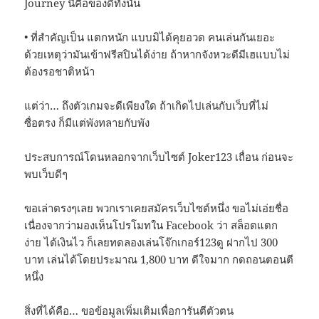
Journey นี่คือของดีทั้งนั้น
• ที่สำคัญเป็น แตกหนัก แบบมิได้คุยอวด คนเล่นกันเยอะ
ด้วยเหตุว่ามันเข้าฟรีสปินได้ง่าย ถ้าหากจังหวะดีมีเฮแบบไม่
ต้องรอชาติหน้า
แต่ว่า… ถึงตัวเกมจะดีเพียงใด ถ้าเกิดไปเล่นกับเว็บที่ไม่
ซื่อตรง ก็มีแต่พังทลายกับพัง
ประสบการณ์โดนหลอกจากเว็บไซต์ Joker123 เถื่อน ก่อนจะ
พบเว็บดีๆ
ขอเล่าตรงๆเลย พวกเราเคยสมัครเว็บไซต์หนึ่ง ขอไม่เอ่ยชื่อ
เนื่องจากว่ามองเห็นโปรโมทใน Facebook ว่า สล็อตแตก
ง่าย ได้เงินไว ก็เลยทดลองเล่นโจ๊กเกอร์123ดู ฝากไป 300
บาท เล่นได้โดยประมาณ 1,800 บาท ดีใจมาก กดถอนตอนตี
หนึ่ง
สิ่งที่ได้คือ… ขอข้อมูลเพิ่มเติมเพื่อการันตีตัวตน