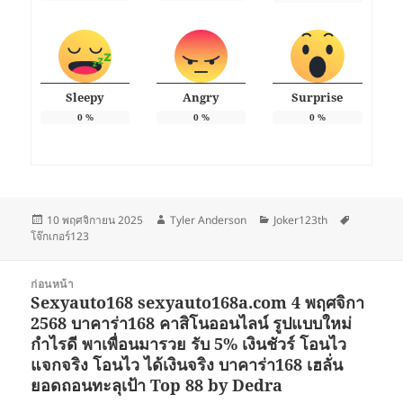
Sleepy
Angry
Surprise
0
%
0
%
0
%
เขียน
ผู้
หมวด
ป้าย
10 พฤศจิกายน 2025
Tyler Anderson
Joker123th
เมื่อ
เขียน
หมู่
กำกับ
โจ๊กเกอร์123
แนะแนว
ก่อนหน้า
เรื่อง
Sexyauto168 sexyauto168a.com 4 พฤศจิกา
เรื่อง
2568 บาคาร่า168 คาสิโนออนไลน์ รูปแบบใหม่
ก่อน
กำไรดี พาเพื่อนมารวย รับ 5% เงินชัวร์ โอนไว
หน้า:
แจกจริง โอนไว ได้เงินจริง บาคาร่า168 เฮลั่น
ยอดถอนทะลุเป้า Top 88 by Dedra