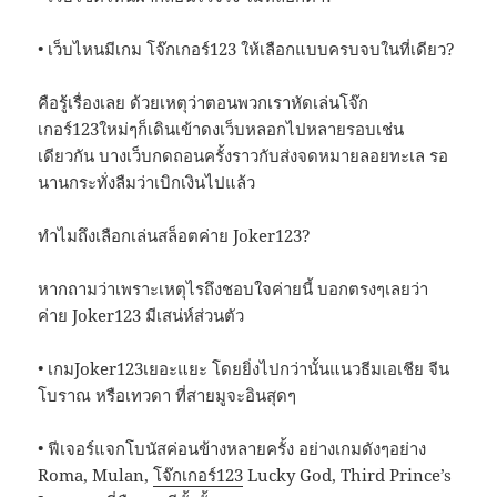
• เว็บไหนมีเกม โจ๊กเกอร์123 ให้เลือกแบบครบจบในที่เดียว?
คือรู้เรื่องเลย ด้วยเหตุว่าตอนพวกเราหัดเล่นโจ๊ก
เกอร์123ใหม่ๆก็เดินเข้าดงเว็บหลอกไปหลายรอบเช่น
เดียวกัน บางเว็บกดถอนครั้งราวกับส่งจดหมายลอยทะเล รอ
นานกระทั่งลืมว่าเบิกเงินไปแล้ว
ทำไมถึงเลือกเล่นสล็อตค่าย Joker123?
หากถามว่าเพราะเหตุไรถึงชอบใจค่ายนี้ บอกตรงๆเลยว่า
ค่าย Joker123 มีเสน่ห์ส่วนตัว
• เกมJoker123เยอะแยะ โดยยิ่งไปกว่านั้นแนวธีมเอเชีย จีน
โบราณ หรือเทวดา ที่สายมูจะอินสุดๆ
• ฟีเจอร์แจกโบนัสค่อนข้างหลายครั้ง อย่างเกมดังๆอย่าง
Roma, Mulan,
โจ๊กเกอร์123
Lucky God, Third Prince’s