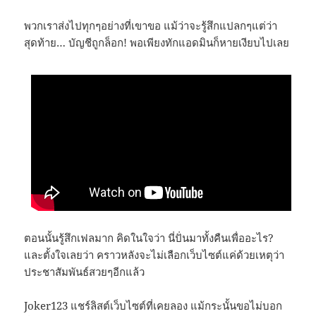
พวกเราส่งไปทุกๆอย่างที่เขาขอ แม้ว่าจะรู้สึกแปลกๆแต่ว่า
สุดท้าย… บัญชีถูกล็อก! พอเพียงทักแอดมินก็หายเงียบไปเลย
ตอนนั้นรู้สึกเฟลมาก คิดในใจว่า นี่ปั่นมาทั้งคืนเพื่ออะไร?
และตั้งใจเลยว่า คราวหลังจะไม่เลือกเว็บไซต์แค่ด้วยเหตุว่า
ประชาสัมพันธ์สวยๆอีกแล้ว
Joker123 แชร์ลิสต์เว็บไซต์ที่เคยลอง แม้กระนั้นขอไม่บอก