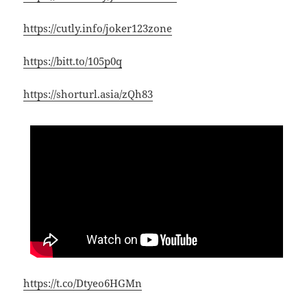
https://cutly.info/joker123zone
https://bitt.to/105p0q
https://shorturl.asia/zQh83
https://t.co/Dtyeo6HGMn