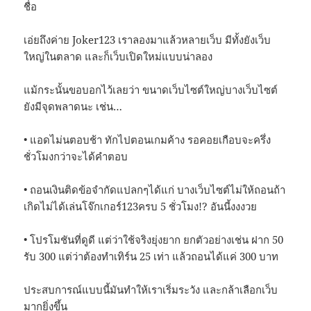
ชื่อ
เอ่ยถึงค่าย Joker123 เราลองมาแล้วหลายเว็บ มีทั้งยังเว็บ
ใหญ่ในตลาด และก็เว็บเปิดใหม่แบบน่าลอง
แม้กระนั้นขอบอกไว้เลยว่า ขนาดเว็บไซต์ใหญ่บางเว็บไซต์
ยังมีจุดพลาดนะ เช่น…
• แอดไม่นตอบช้า ทักไปตอนเกมค้าง รอคอยเกือบจะครึ่ง
ชั่วโมงกว่าจะได้คำตอบ
• ถอนเงินติดข้อจำกัดแปลกๆได้แก่ บางเว็บไซต์ไม่ให้ถอนถ้า
เกิดไม่ได้เล่นโจ๊กเกอร์123ครบ 5 ชั่วโมง!? อันนี้งงงวย
• โปรโมชันที่ดูดี แต่ว่าใช้จริงยุ่งยาก ยกตัวอย่างเช่น ฝาก 50
รับ 300 แต่ว่าต้องทำเทิร์น 25 เท่า แล้วถอนได้แค่ 300 บาท
ประสบการณ์แบบนี้มันทำให้เราเริ่มระวัง และกล้าเลือกเว็บ
มากยิ่งขึ้น