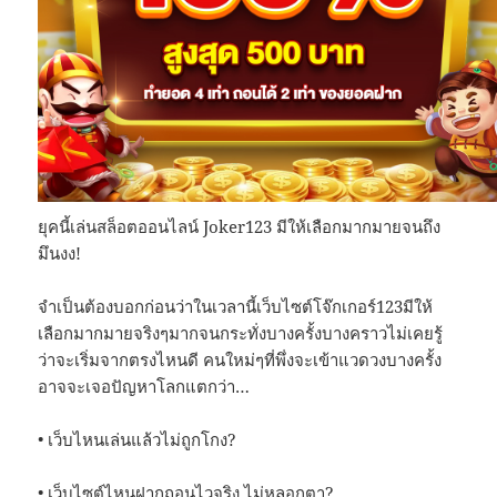
ยุคนี้เล่นสล็อตออนไลน์ Joker123 มีให้เลือกมากมายจนถึง
มึนงง!
จำเป็นต้องบอกก่อนว่าในเวลานี้เว็บไซต์โจ๊กเกอร์123มีให้
เลือกมากมายจริงๆมากจนกระทั่งบางครั้งบางคราวไม่เคยรู้
ว่าจะเริ่มจากตรงไหนดี คนใหม่ๆที่พึ่งจะเข้าแวดวงบางครั้ง
อาจจะเจอปัญหาโลกแตกว่า…
• เว็บไหนเล่นแล้วไม่ถูกโกง?
• เว็บไซต์ไหนฝากถอนไวจริง ไม่หลอกตา?