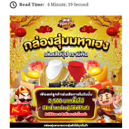
Read Time:
4 Minute, 19 Second