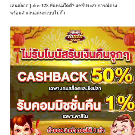
เล่นสล็อต Joker123 ที่แหน่งใดดี? แชร์ประสบการณ์ตรง
พร้อมคำเสนอแนะแบบไม่กั๊ก