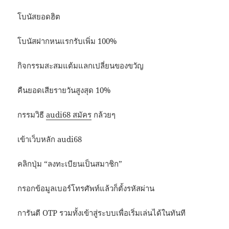
โบนัสยอดฮิต
โบนัสฝากหนแรกรับเพิ่ม 100%
กิจกรรมสะสมแต้มแลกเปลี่ยนของขวัญ
คืนยอดเสียรายวันสูงสุด 10%
กรรมวิธี
audi68 สมัคร
กล้วยๆ
เข้าเว็บหลัก audi68
คลิกปุ่ม “ลงทะเบียนเป็นสมาชิก”
กรอกข้อมูลเบอร์โทรศัพท์แล้วก็ตั้งรหัสผ่าน
การันตี OTP รวมทั้งเข้าสู่ระบบเพื่อเริ่มเล่นได้ในทันที