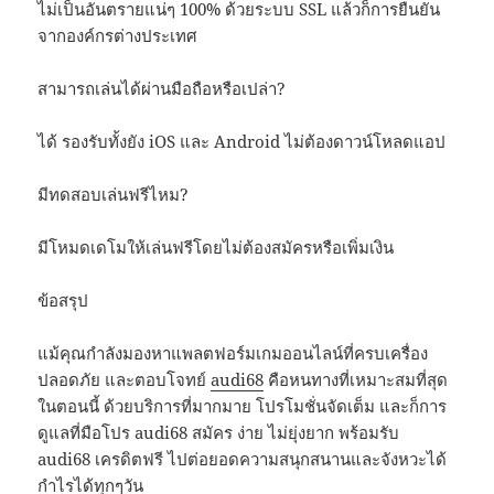
ไม่เป็นอันตรายแน่ๆ 100% ด้วยระบบ SSL แล้วก็การยืนยัน
จากองค์กรต่างประเทศ
สามารถเล่นได้ผ่านมือถือหรือเปล่า?
ได้ รองรับทั้งยัง iOS และ Android ไม่ต้องดาวน์โหลดแอป
มีทดสอบเล่นฟรีไหม?
มีโหมดเดโมให้เล่นฟรีโดยไม่ต้องสมัครหรือเพิ่มเงิน
ข้อสรุป
แม้คุณกำลังมองหาแพลตฟอร์มเกมออนไลน์ที่ครบเครื่อง
ปลอดภัย และตอบโจทย์
audi68
คือหนทางที่เหมาะสมที่สุด
ในตอนนี้ ด้วยบริการที่มากมาย โปรโมชั่นจัดเต็ม และก็การ
ดูแลที่มือโปร audi68 สมัคร ง่าย ไม่ยุ่งยาก พร้อมรับ
audi68 เครดิตฟรี ไปต่อยอดความสนุกสนานและจังหวะได้
กำไรได้ทุกๆวัน