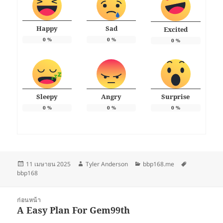
Happy
Sad
Excited
0
%
0
%
0
%
Sleepy
Angry
Surprise
0
%
0
%
0
%
เขียน
ผู้
หมวด
ป้าย
11 เมษายน 2025
Tyler Anderson
bbp168.me
เมื่อ
เขียน
หมู่
กำกับ
bbp168
แนะแนว
ก่อนหน้า
เรื่อง
A Easy Plan For Gem99th
เรื่อง
ก่อน