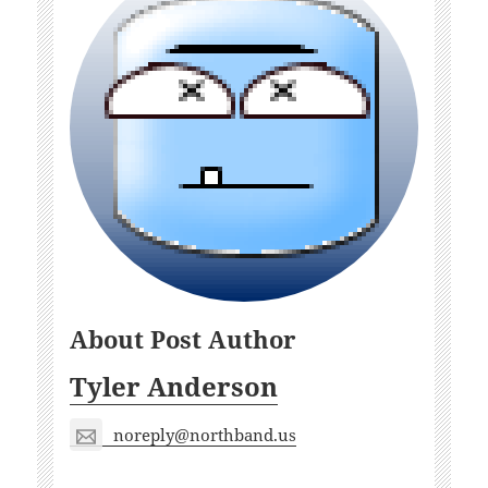
About Post Author
Tyler Anderson
noreply@northband.us