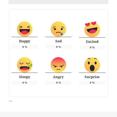
Happy
Sad
Excited
0
%
0
%
0
%
Sleepy
Angry
Surprise
0
%
0
%
0
%
…