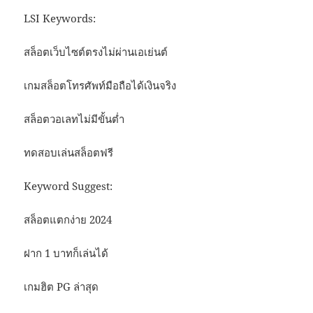
LSI Keywords:
สล็อตเว็บไซต์ตรงไม่ผ่านเอเย่นต์
เกมสล็อตโทรศัพท์มือถือได้เงินจริง
สล็อตวอเลทไม่มีขั้นต่ำ
ทดสอบเล่นสล็อตฟรี
Keyword Suggest:
สล็อตแตกง่าย 2024
ฝาก 1 บาทก็เล่นได้
เกมฮิต PG ล่าสุด