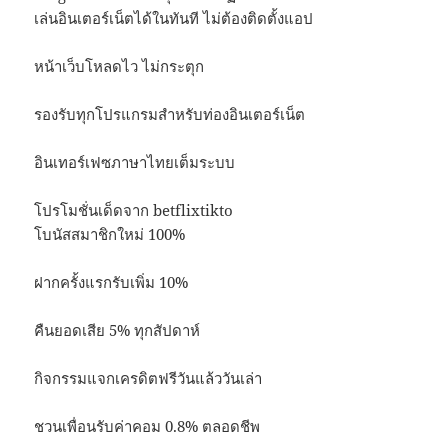
เล่นอินเตอร์เน็ตได้ในทันที ไม่ต้องติดตั้งแอป
หน้าเว็บโหลดไว ไม่กระตุก
รองรับทุกโปรแกรมสำหรับท่องอินเตอร์เน็ต
อินเทอร์เฟซภาษาไทยเต็มระบบ
โปรโมชั่นเด็ดจาก betflixtikto
โบนัสสมาชิกใหม่ 100%
ฝากครั้งแรกรับเพิ่ม 10%
คืนยอดเสีย 5% ทุกสัปดาห์
กิจกรรมแจกเครดิตฟรีวันแล้ววันเล่า
ชวนเพื่อนรับค่าคอม 0.8% ตลอดชีพ