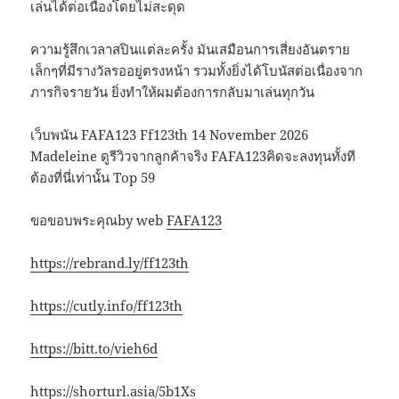
เล่นได้ต่อเนื่องโดยไม่สะดุด
ความรู้สึกเวลาสปินแต่ละครั้ง มันเสมือนการเสี่ยงอันตราย
เล็กๆที่มีรางวัลรออยู่ตรงหน้า รวมทั้งยิ่งได้โบนัสต่อเนื่องจาก
ภารกิจรายวัน ยิ่งทำให้ผมต้องการกลับมาเล่นทุกวัน
เว็บพนัน FAFA123 Ff123th 14 November 2026
Madeleine ดูรีวิวจากลูกค้าจริง FAFA123คิดจะลงทุนทั้งที
ต้องที่นี่เท่านั้น Top 59
ขอขอบพระคุณby web
FAFA123
https://rebrand.ly/ff123th
https://cutly.info/ff123th
https://bitt.to/vieh6d
https://shorturl.asia/5b1Xs