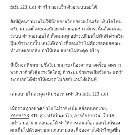
fafa 123 slot ฝากไว ถอนเร็ว ด้วยระบบออโต้
สิ่งที่ผู้คนจำนวนไม่ใช้น้อยอาจวิตกกังวลเป็นเรื่องเงินใช่ไหม
ครับ ผมเองก็เคยเจอปัญหาฝากถอนช้า แม้กระนั้นตั้งแต่เจอ
ระบบ ฝากถอนออโต้ ทั้งหมดทุกอย่างเปลี่ยนไปทันที ฝากเงิน
ปุ๊บเข้าระบบปั๊บ เล่นได้เท่าไรก็ถอนเร็ว ไม่ต้องรอคอยคณะ
ทำงานตอบกลับ ทำให้เล่น สบายไม่สะดุด จริงๆ
นี่เป็นจุดที่ผมซาบซึ้งใจมากมาย เนื่องจากบางครั้งบางคราว
พวกเรากำลังลุ้นรางวัลใหญ่ ถ้าระบบช้าอาจเสียจังหวะ แต่ว่า
ระบบออโต้ช่วยให้ผมจุดโฟกัสกับเกมได้เต็มที่
เล่นสบายไม่สะดุด เพิ่มช่องทางทำเงิน fafa 123 slot
เมื่อรวมทุกอย่างเข้าไป ไม่ว่าจะเป็น สล็อตแตกง่าย,
FAFA123
RTP สูง, ฟรีสปินมาไว, ภารกิจรายวัน, โบนัส
สม่ำเสมอ, ฝากถอนออโต้ ทำให้การเล่นสล็อตออนไลน์ของ
ผมเต็มไปด้วยความสนุกสนานและก็ช่องทางได้กำไรสูงขึ้น