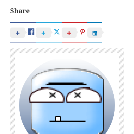
Share