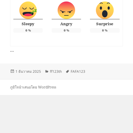
Sleepy
Angry
Surprise
0
%
0
%
0
%
…
เขียน
หมวด
ป้าย
1 ธันวาคม 2025
ff123th
FAFA123
เมื่อ
หมู่
กำกับ
ภูมิใจนำเสนอโดย WordPress