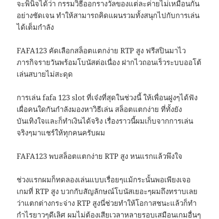
จะพินิจได้ว่า กรรมวิธีออกรางวัลของแต่ละค่ายไม่เหมือนกัน
อย่างชัดเจน ทำให้สามารถคิดแผนรวมทั้งสนุกไปกับการเล่น
ได้เต็มกำลัง
FAFA123 คัดเลือกสล็อตแตกง่าย RTP สูง ฟรีสปินมาไว
ภารกิจรายวันพร้อมโบนัสต่อเนื่อง ฝากไวถอนเร็วระบบออโต้
เล่นสบายไม่สะดุด
การเล่น fafa 123 slot ที่เจ๋งที่สุดในช่วงนี้ ให้เพื่อนฝูงๆได้ฟัง
เผื่อคนใดกันกำลังมองหาวิธีเล่น สล็อตแตกง่าย ที่ทั้งยัง
บันเทิงใจและก็ทำเงินได้จริง เรื่องราวนี้ผมเก็บจากการเล่น
จริงๆมาแชร์ให้ทุกคนครับผม
FAFA123 พบสล็อตแตกง่าย RTP สูง หนแรกแล้วพึงใจ
ช่วงแรกผมก็ทดลองเล่นแบบเรื่อยๆแม้กระนั้นพอเพียงเจอ
เกมที่ RTP สูง บวกกับสัญลักษณ์โบนัสเยอะๆผมถึงทราบเลย
ว่าแตกต่างกระจ่าง RTP สูงนี่ช่วยทำให้โอกาสชนะแล้วก็ทำ
กำไรยาวๆดีเลิศ ผมไม่ต้องเสียเวลาหลายรอบเสมือนเกมอื่นๆ