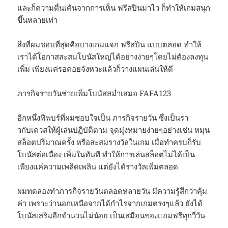
และก็ความตื่นเต้นจากการเห็น ฟรีสปินมาไว ก็ทำให้เกมสนุก
ขึ้นหลายเท่า
สิ่งที่ผมชอบที่สุดคือบางเกมแจก ฟรีสปิน แบบตลอด ทำให้
เราได้โอกาสสะสมโบนัสใหญ่ได้อย่างง่ายๆโดยไม่ต้องลงทุน
เพิ่ม เพียงแค่รอคอยจังหวะแล้วก็วางแผนเล่นให้ดี
ภารกิจรายวันช่วยเพิ่มโบนัสสม่ำเสมอ FAFA123
อีกหนึ่งฟีพบร์ที่ผมชอบใจเป็น ภารกิจรายวัน ซึ่งเป็นรา
วกับเควสให้ผู้เล่นปฏิบัติตาม จุดมุ่งหมายง่ายๆอย่างเช่น หมุน
สล็อตปริมาณครั้ง หรือสะสมรางวัลในเกม เมื่อทำครบก็รับ
โบนัสต่อเนื่อง เพิ่มในทันที ทำให้การเล่นสล็อตไม่ได้เป็น
เพียงแค่ความเพลิดเพลิน แต่ยังได้รางวัลเพิ่มตลอด
ผมทดลองทำภารกิจรายวันตลอดหลายวัน มีความรู้สึกว่าคุ้ม
ค่า เพราะว่านอกเหนือจากได้กำไรจากเกมตรงๆแล้ว ยังได้
โบนัสเสริมอีกจำนวนไม่น้อย เป็นเสมือนของแถมฟรีทุกวี่วัน