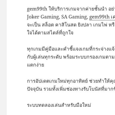
gem99th ให้บริการเกมจากค่ายชั้นนำ อย่
Joker Gaming, SA Gaming,
gem99th เค
จะเป็น สล็อต คาสิโนสด ยิงปลา เกมไพ่ หร
ใจได้ตามสไตล์ที่ถูกใจ
ทุกเกมมีคู่มือและคำชี้แจงเกมที่กระจ่าง
กับผู้เล่นทุกระดับ พร้อมระบบกรองเกมตา
แตกง่าย
การอัปเดตเกมใหม่ทุกอาทิตย์ ช่วยทำให
ปัจจุบัน รวมทั้งเพิ่มช่องทางรับโบนัสที่มากข
ระบบทดลองเล่นสำหรับมือใหม่