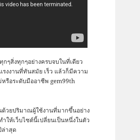
ุกๆสิ่งทุกๆอย่างครบจบในที่เดียว
รงงานที่ทันสมัย เร็ว แล้วก็มีความ
ม่หรือระดับมืออาชีพ gem99th
้วยปริมาณผู้ใช้งานที่มากขึ้นอย่าง
ทำให้เว็บไซต์นี้เปลี่ยนเป็นหนึ่งในตัว
ีล่าสุด