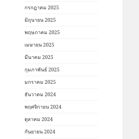
กรกฎาคม 2025
มิถุนายน 2025
พฤษภาคม 2025
เมษายน 2025
มีนาคม 2025
กุมภาพันธ์ 2025
มกราคม 2025
ธันวาคม 2024
พฤศจิกายน 2024
ตุลาคม 2024
กันยายน 2024