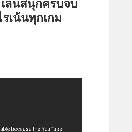
 เล่นสนุกครบจบ
ไรเน้นทุกเกม