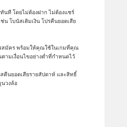
ทันที โดยไม่ต้องฝาก ไม่ต้องแชร์
งเช่น โบนัสเติมเงิน โปรคืนยอดเสีย
สมัคร พร้อมให้คุณใช้ในเกมที่คุณ
นตามเงื่อนไขอย่างต่ำที่กำหนดไว้
ัสคืนยอดเสียรายสัปดาห์ และสิทธิ์
ุนวงล้อ