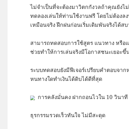
ไม่จำเป็นที่จะต้องมาวิตกกังวลถ้าคุณยัง
ทดลองเล่นให้ท่านใช้งานฟรี โดยไม่ต้องล
เหมือนจริง ฝึกฝนก่อนเริ่มเดิมพันจริงได้ส
สามารถทดสอบการใช้สูตร แนวทาง หรือแผน
ช่วยทำให้การเล่นจริงมีโอกาสชนะเยอะขึ้
ระบบทดสอบยังมีฟีเจอร์เปรียบคำตอบจากหลาย
หนทางใดทำเงินได้ดิบได้ดีที่สุด
การคลังมั่นคง ฝากถอนไวใน 10 วินาที
ธุรกรรมรวดเร็วทันใจ ไม่มีสะดุด