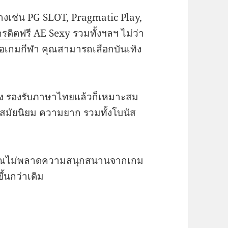
างเช่น PG SLOT, Pragmatic Play,
รดิตฟรี
AE Sexy รวมทั้งฯลฯ ไม่ว่า
ือเกมกีฬา คุณสามารถเลือกบันเทิง
แจ้ง รองรับภาษาไทยแล้วก็เหมาะสม
มสมัยนิยม ความยาก รวมทั้งโบนัส
้คุณไม่พลาดความสนุกสนานจากเกม
ึ้นกว่าเดิม