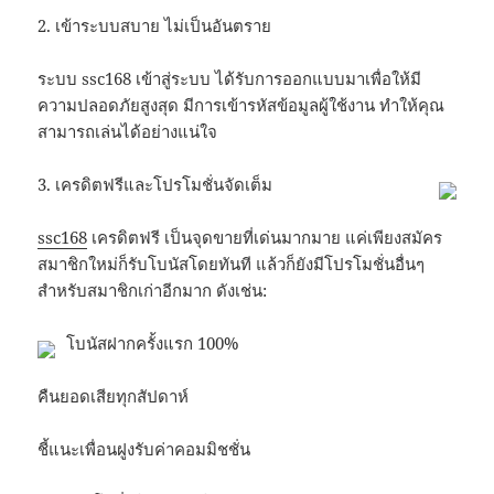
2. เข้าระบบสบาย ไม่เป็นอันตราย
ระบบ ssc168 เข้าสู่ระบบ ได้รับการออกแบบมาเพื่อให้มี
ความปลอดภัยสูงสุด มีการเข้ารหัสข้อมูลผู้ใช้งาน ทำให้คุณ
สามารถเล่นได้อย่างแน่ใจ
3. เครดิตฟรีและโปรโมชั่นจัดเต็ม
ssc168
เครดิตฟรี เป็นจุดขายที่เด่นมากมาย แค่เพียงสมัคร
สมาชิกใหม่ก็รับโบนัสโดยทันที แล้วก็ยังมีโปรโมชั่นอื่นๆ
สำหรับสมาชิกเก่าอีกมาก ดังเช่น:
โบนัสฝากครั้งแรก 100%
คืนยอดเสียทุกสัปดาห์
ชี้แนะเพื่อนฝูงรับค่าคอมมิชชั่น