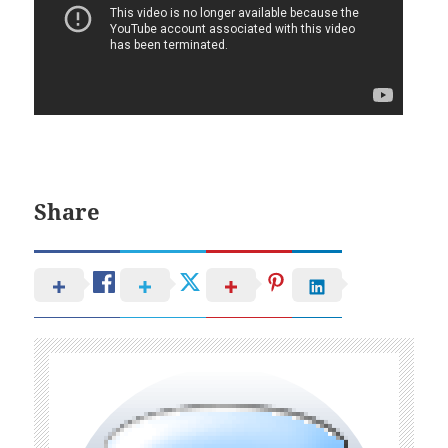
Share