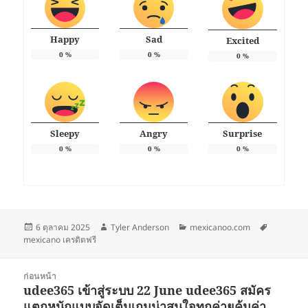
Happy
Sad
Excited
0
%
0
%
0
%
Sleepy
Angry
Surprise
0
%
0
%
0
%
เขียน
ผู้
หมวด
ป้าย
6 ตุลาคม 2025
Tyler Anderson
mexicanoo.com
เมื่อ
เขียน
หมู่
กำกับ
mexicano เครดิตฟรี
แนะแนว
ก่อนหน้า
เรื่อง
udee365 เข้าสู่ระบบ 22 June udee365 สมัคร
เรื่อง
แตกหนักแบบจัดเต็มเกมน่าสนใจทุกค่ายคุ้มค่า
ก่อน