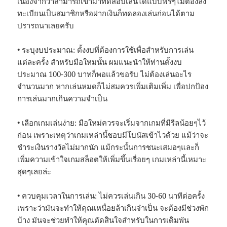
เนื่องจากว่าสามารถเข้ามาทดสอบเล่นได้แบบฟรีๆไม่ต้องลง
ทะเบียนเป็นสมาชิกหรือฝากเงินก็ทดลองเล่นก่อนได้ตาม
ปรารถนาเลยครับ
• ระบุงบประมาณ: ตั้งงบที่ต้องการใช้เพื่อสำหรับการเล่น
แต่ละครั้ง สำหรับมือใหมนั้น ผมแนะนำให้ท่านตั้งงบ
ประมาณ 100-300 บาทก็พอแล้วขอรับ ไม่ต้องเล่นอะไร
จำนวนมาก หากเล่นหมดก็ไม่สมควรเพิ่มเติมเพิ่ม เพื่อปกป้อง
การเล่นมากเกินความจำเป็น
• เลือกเกมเล่นง่าย: มือใหม่ควรจะเริ่มจากเกมที่มีรีลน้อยๆไว้
ก่อน เพราะเหตุว่าเกมเหล่านี้ชอบมีโบนัสเข้าไวด้วย แม้ว่าจะ
ชำระเงินรางวัลไม่มากนัก แม้กระนั้นการชนะเสมอๆและก็
เพิ่มความเข้าใจเกมสล็อตให้เพิ่มขึ้นเรื่อยๆ เกมเหล่านี้เหมาะ
สุดๆเลยล่ะ
• ควบคุมเวลาในการเล่น: ไม่ควรเล่นเกิน 30-60 นาทีต่อครั้ง
เพราะว่ามันจะทำให้คุณเหนื่อยล้าเกินจำเป็น จะต้องมีช่วงพัก
บ้าง มันจะช่วยทำให้คุณตัดสินใจสำหรับในการเดิมพัน