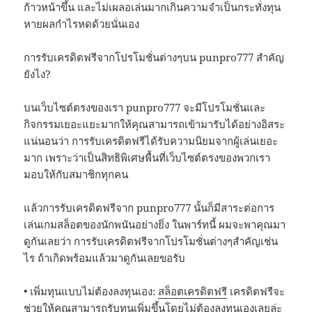
ก้าวหน้าขึ้น และไม่เผลอเล่นมากเกินความจำเป็นกระทั่งทุน
หายผลกำไรหดด้วยนั่นเอง
การรับเครดิตฟรีจากโปรโมชั่นต่างๆบน punpro777 สำคัญ
ยังไง?
บนเว็บไซต์ตรงของเรา punpro777 จะมีโปรโมชั่นและ
กิจกรรมเยอะแยะมากให้คุณสามารถเข้ามารับได้อย่างอิสระ
แน่นอนว่า การรับเครดิตฟรีได้รับความนิยมจากผู้เล่นเยอะ
มาก เพราะว่าเป็นสิทธิพิเศษพื้นที่เว็บไซต์ตรงของพวกเรา
มอบให้กับสมาชิกทุกคน
แล้วการรับเครดิตฟรีจาก punpro777 นั้นก็มีสาระต่อการ
เล่นเกมสล็อตของนักพนันอย่างยิ่ง ในพาร์ทนี้ ผมจะพาคุณมา
ดูกันเลยว่า การรับเครดิตฟรีจากโปรโมชั่นต่างๆสำคัญเช่น
ไร ถ้าเกิดพร้อมแล้วมาดูกันเลยขอรับ
• เพิ่มทุนแบบไม่ต้องลงทุนเอง:
สล็อตเครดิตฟรี
เครดิตฟรีจะ
ช่วยให้คุณสามารถรับทุนเพิ่มขึ้นโดยไม่ต้องลงทุนเองเลยล่ะ