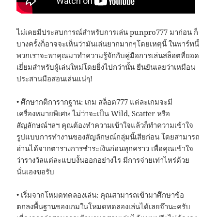
ไม่เคยมีประสบการณ์สำหรับการเล่น punpro777 มาก่อน ก็
บางครั้งก็อาจจะเห็นว่ามันเล่นยากมากๆโดยเหตุนี้ ในพาร์ทนี้
พวกเราจะพาคุณมาทำความรู้จักกับคู่มือการเล่นสล็อตที่ยอด
เยี่ยมสำหรับผู้เล่นใหม่โดยยิ่งไปกว่านั้น ยืนยันเลยว่าเหมือน
ประสานมือสอนเล่นแน่ๆ!
• ศึกษากติการากฐาน: เกม สล็อต777 แต่ละเกมจะมี
เครื่องหมายพิเศษ ไม่ว่าจะเป็น Wild, Scatter หรือ
สัญลักษณ์ฯลฯ คุณต้องทำความเข้าใจแล้วก็ทำความเข้าใจ
รูปแบบการทำงานของสัญลักษณ์กลุ่มนี้เสียก่อน โดยสามารถ
อ่านได้จากตารางการชำระเงินก่อนทุกคราว เพื่อคุณเข้าใจ
ว่ารางวัลแต่ละแบบงั้นออกอย่างไร มีการจ่ายเท่าไหร่ด้วย
นั่นเองขอรับ
• เริ่มจากโหมดทดลองเล่น: คุณสามารถเข้ามาศึกษาข้อ
ตกลงพื้นฐานของเกมในโหมดทดลองเล่นได้เลยจ๊านะครับ