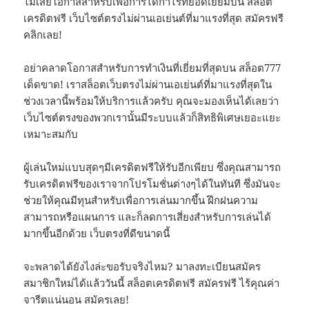
ไม่เสียโอกาสสำหรับเพื่อการได้กำไรที่ยอดเยี่ยมบน สล็อต
เครดิตฟรี เว็บไซต์ตรงไม่ผ่านเอเย่นต์ที่มาแรงที่สุด สมัครฟรี
คลิกเลย!
อย่าคลาดโอกาสสำหรับการทำเงินที่เยี่ยมที่สุดบน สล็อต777
เด็ดขาด! เราสล็อตเว็บตรงไม่ผ่านเอเย่นต์ที่มาแรงที่สุดใน
ช่วงเวลานี้พร้อมให้บริการแล้วครับ คุณจะมองเห็นได้เลยว่า
เว็บไซต์ตรงของพวกเรานั้นมีระบบแล้วก็สิทธิพิเศษเยอะแยะ
เหมาะสมกับ
ผู้เล่นใหม่แบบสุดๆมีเครดิตฟรีให้รับอีกเพียบ ซึ่งคุณสามารถ
รับเครดิตฟรีของเราจากโปรโมชั่นต่างๆได้ในทันที ซึ่งมันจะ
ช่วยให้คุณมีทุนสำหรับเพื่อการเล่นมากขึ้น ฝึกฝนความ
สามารถหรือแผนการ และก็ลดการเสี่ยงสำหรับการเล่นได้
มากขึ้นอีกด้วย เว็บตรงที่ดีขนาดนี้
จะพลาดได้ยังไงล่ะขอรับจริงไหม? มาลงทะเบียนสมัคร
สมาชิกใหม่ได้แล้ววันนี้ สล็อตเครดิตฟรี สมัครฟรี ไร้คุณค่า
จารีตแน่นอน สมัครเลย!