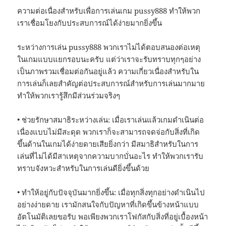
ความต่อเนื่องสำหรับเพื่อการเล่นเกม pussy888 ทำให้พวก
เราเชื่อมโยงกับประสบการณ์ได้ง่ายมากยิ่งขึ้น
ระหว่างการเล่น pussy888 พวกเราไม่ได้ตอบสนองต่อเหตุ
ในเกมแบบแยกรอบนะครับ แต่ว่าเราจะรับทราบทุกๆอย่าง
เป็นภาพรวมเชื่อมต่อกันอยู่แล้ว ความเกี่ยวเนื่องสำหรับใน
การเล่นก็เลยสำคัญต่อประสบการณ์สำหรับการเล่นมากมาย
ทำให้พวกเรารู้สึกมีส่วนร่วมจริงๆ
• ช่วยรักษาสมาธิระหว่างเล่น: เมื่อเราเล่นแล้วเกมดำเนินต่อ
เนื่องแบบไม่มีสะดุด พวกเราก็จะสามารถจดจ่อกับสิ่งที่เกิด
ขึ้นด้านในเกมได้ง่ายดายเสียยิ่งกว่า มีสมาธิสำหรับในการ
เล่นที่ไม่ได้มีสาเหตุจากความบากบั่นอะไร ทำให้พวกเรารับ
ทราบจังหวะสำหรับในการเล่นดียิ่งขึ้นด้วย
• ทำให้อยู่กับปัจจุบันมากยิ่งขึ้น: เมื่อทุกสิ่งทุกอย่างดำเนินไป
อย่างง่ายดาย เรามักสนใจกับปัญหาที่เกิดขึ้นข้างหน้าแบบ
อัตโนมัติเลยขอรับ พอเพียงพวกเราโฟกัสกับสิ่งที่อยู่เบื้องหน้า