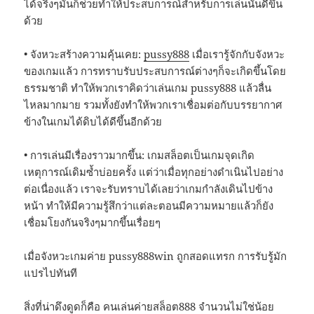
ได้จริงๆมันก็ช่วยทำให้ประสบการณ์สำหรับการเล่นนั้นดีขึ้น
ด้วย
• จังหวะสร้างความคุ้นเคย:
pussy888
เมื่อเรารู้จักกับจังหวะ
ของเกมแล้ว การทราบรับประสบการณ์ต่างๆก็จะเกิดขึ้นโดย
ธรรมชาติ ทำให้พวกเราคิดว่าเล่นเกม pussy888 แล้วลื่น
ไหลมากมาย รวมทั้งยังทำให้พวกเราเชื่อมต่อกับบรรยากาศ
ข้างในเกมได้ดิบได้ดีขึ้นอีกด้วย
• การเล่นมีเรื่องราวมากขึ้น: เกมสล็อตเป็นเกมจุดเกิด
เหตุการณ์เดิมซ้ำบ่อยครั้ง แต่ว่าเมื่อทุกอย่างดำเนินไปอย่าง
ต่อเนื่องแล้ว เราจะรับทราบได้เลยว่าเกมกำลังเดินไปข้าง
หน้า ทำให้มีความรู้สึกว่าแต่ละตอนมีความหมายแล้วก็ยัง
เชื่อมโยงกันจริงๆมากขึ้นเรื่อยๆ
เมื่อจังหวะเกมค่าย pussy888win ถูกสอดแทรก การรับรู้มัก
แปรไปทันที
สิ่งที่น่าดึงดูดก็คือ คนเล่นค่ายสล็อต888 จำนวนไม่ใช่น้อย