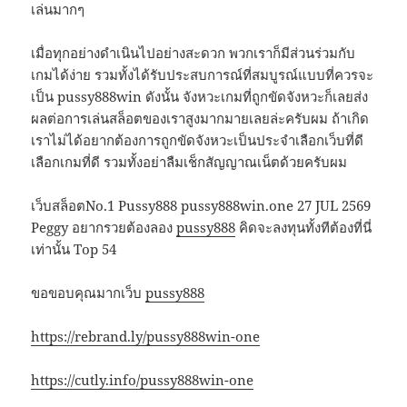
เล่นมากๆ
เมื่อทุกอย่างดำเนินไปอย่างสะดวก พวกเราก็มีส่วนร่วมกับ
เกมได้ง่าย รวมทั้งได้รับประสบการณ์ที่สมบูรณ์แบบที่ควรจะ
เป็น pussy888win ดังนั้น จังหวะเกมที่ถูกขัดจังหวะก็เลยส่ง
ผลต่อการเล่นสล็อตของเราสูงมากมายเลยล่ะครับผม ถ้าเกิด
เราไม่ได้อยากต้องการถูกขัดจังหวะเป็นประจำเลือกเว็บที่ดี
เลือกเกมที่ดี รวมทั้งอย่าลืมเช็กสัญญาณเน็ตด้วยครับผม
เว็บสล็อตNo.1 Pussy888 pussy888win.one 27 JUL 2569
Peggy อยากรวยต้องลอง
pussy888
คิดจะลงทุนทั้งทีต้องที่นี่
เท่านั้น Top 54
ขอขอบคุณมากเว็บ
pussy888
https://rebrand.ly/pussy888win-one
https://cutly.info/pussy888win-one