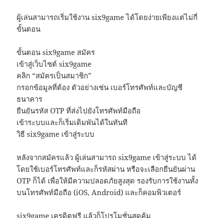
ผู้เล่นสามารถเริ่มใช้งาน six9game ได้โดยง่ายเพียงแต่ไม่กี่
ขั้นตอน
ขั้นตอน six9game สมัคร
เข้าสู่เว็บไซต์ six9game
คลิก “สมัครเป็นสมาชิก”
กรอกข้อมูลที่ต้อง ตัวอย่างเช่น เบอร์โทรศัพท์และบัญชี
ธนาคาร
ยืนยันรหัส OTP ที่ส่งไปยังโทรศัพท์มือถือ
เข้าระบบและก็เริ่มเดิมพันได้ในทันที
วิธี six9game เข้าสู่ระบบ
หลังจากสมัครแล้ว ผู้เล่นสามารถ six9game เข้าสู่ระบบ ได้
โดยใช้เบอร์โทรศัพท์และก็รหัสผ่าน หรือจะเลือกยืนยันผ่าน
OTP ก็ได้ เพื่อให้มีความปลอดภัยสูงสุด รองรับการใช้งานทั้ง
บนโทรศัพท์มือถือ (iOS, Android) และก็คอมพิวเตอร์
six9game เครดิตฟรี แล้วก็โปรโมชั่นสุดคุ้ม