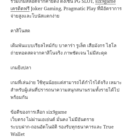
รวมเกมสล็อตจากค่ายดัง ดังเช่น PG SLOT,
six9game
เครดิตฟรี
Joker Gaming, Pragmatic Play ที่มีอัตราการ
จ่ายสูงและโบนัสแตกง่าย
คาสิโนสด
เดิมพันแบบเรียลไทม์กับ บาคาร่า รูเล็ต เสือมังกร ไฮโล
ถ่ายทอดสดจากคาสิโนจริง ภาพชัดเจน ไม่มีสะดุด
เกมยิงปลา
เกมที่เล่นง่าย ใช้ทุนน้อยแต่สามารถได้กำไรได้จริง เหมาะ
สำหรับผู้เล่นที่ปรารถนาความสนุกสนานรวมทั้งรายได้ไป
พร้อมกัน
ข้อดีของการเลือก six9game
เว็บตรง ไม่ผ่านเอเย่นต์ มั่นคง ไม่มีอันตราย
ระบบฝาก-ถอนอัตโนมัติ รองรับทุกธนาคารและ True
Wallet