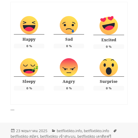
Happy
Sad
Excited
0
%
0
%
0
%
Sleepy
Angry
Surprise
0
%
0
%
0
%
…
เขียน
หมวด
ป้าย
23 พฤษภาคม 2025
betflixtikto.info
,
betflixtikto.info
เมื่อ
หมู่
กำกับ
betflixtikto สมัคร
,
betflixtikto เข้าสู่ระบบ
,
betflixtikto เครดิตฟรี