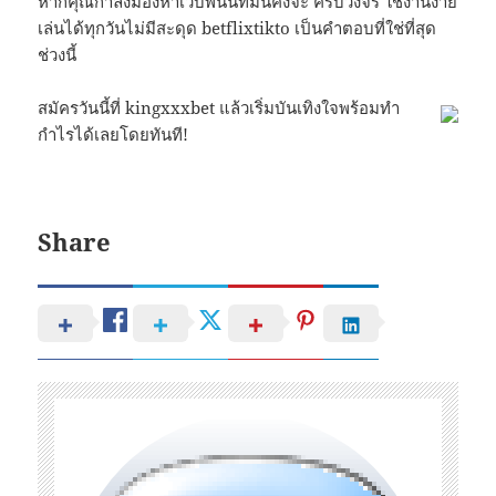
หากคุณกำลังมองหาเว็บพนันที่มั่นคงจะ ครบวงจร ใช้งานง่าย
เล่นได้ทุกวันไม่มีสะดุด betflixtikto เป็นคำตอบที่ใช่ที่สุด
ช่วงนี้
สมัครวันนี้ที่ kingxxxbet แล้วเริ่มบันเทิงใจพร้อมทำ
กำไรได้เลยโดยทันที!
Share