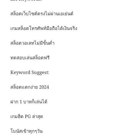
สล็อตเว็บไซต์ตรงไม่ผ่านเอเย่นต์
เกมสล็อตโทรศัพท์มือถือได้เงินจริง
สล็อตวอเลทไม่มีขั้นต่ำ
ทดสอบเล่นสล็อตฟรี
Keyword Suggest:
สล็อตแตกง่าย 2024
ฝาก 1 บาทก็เล่นได้
เกมฮิต PG ล่าสุด
โบนัสเข้าทุกๆวัน