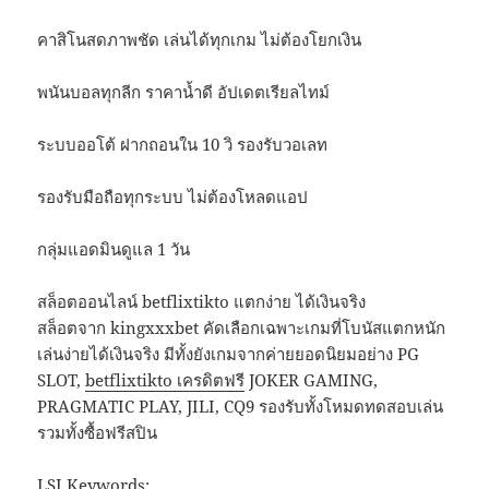
คาสิโนสดภาพชัด เล่นได้ทุกเกม ไม่ต้องโยกเงิน
พนันบอลทุกลีก ราคาน้ำดี อัปเดตเรียลไทม์
ระบบออโต้ ฝากถอนใน 10 วิ รองรับวอเลท
รองรับมือถือทุกระบบ ไม่ต้องโหลดแอป
กลุ่มแอดมินดูแล 1 วัน
สล็อตออนไลน์ betflixtikto แตกง่าย ได้เงินจริง
สล็อตจาก kingxxxbet คัดเลือกเฉพาะเกมที่โบนัสแตกหนัก
เล่นง่ายได้เงินจริง มีทั้งยังเกมจากค่ายยอดนิยมอย่าง PG
SLOT,
betflixtikto เครดิตฟรี
JOKER GAMING,
PRAGMATIC PLAY, JILI, CQ9 รองรับทั้งโหมดทดสอบเล่น
รวมทั้งซื้อฟรีสปิน
LSI Keywords: