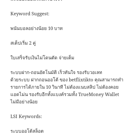
Keyword Suggest:
พนันบอลอย่างน้อย 10 บาท
สเต็ปเริ่ม 2 คู่
ใบเสร็จรับเงินไม่โดนตัด จ่ายเต็ม
ระบบฝาก-ถอนอัตโนมัติ เร็วทันใจ รองรับวอเลท
ด้วยระบบ ฝากถอนออโต้ ของ betflixtikto คุณสามารถทำ
รายการได้ภายใน 10 วินาที ไม่ต้องแนบสลิป ไม่ต้องคอย
แอดไม่น รองรับอีกทั้งแบงค์รวมทั้ง TrueMoney Wallet
ไม่มีอย่างน้อย
LSI Keywords:
ระบบออโต้สล็อต