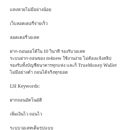
แทงหวยไม่มีอย่างน้อย
เว็บลอตเตอรี่จ่ายเร็ว
ลอตเตอรี่วอเลท
ฝาก-ถอนออโต้ใน 10 วินาที รองรับวอเลท
ระบบฝาก-ถอนของ m4new ใช้งานง่าย ไม่ต้องแจ้งสลิป
รองรับทั้งบัญชีธนาคารทุกแห่ง และก็ TrueMoney Wallet
ไม่มีอย่างต่ำ ถอนได้จริงทุกยอด
LSI Keywords:
ฝากถอนอัตโนมัติ
เพิ่มเงินไว ถอนไว
ระบบวอเลทเต็มรูปแบบ