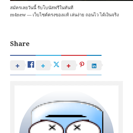
สมัครเลยวันนี้ รับโบนัสฟรีในทันที
m4new — เว็บไซต์ตรงของแท้ เล่นง่าย ถอนไว ได้เงินจริง
Share