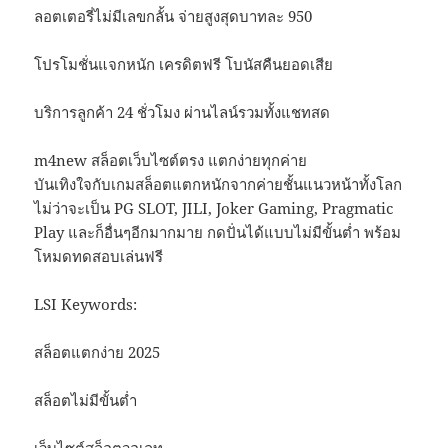
ลอตเตอรี่ไม่มีเลขกลั้น จ่ายสูงสุดบาทละ 950
โปรโมชั่นแจกหนัก เครดิตฟรี โบนัสคืนยอดเสีย
บริการลูกค้า 24 ชั่วโมง ผ่านไลน์รวมทั้งแชทสด
m4new สล็อตเว็บไซต์ตรง แตกง่ายทุกค่าย
บันเทิงใจกับเกมสล็อตแตกหนักจากค่ายชั้นแนวหน้าทั้งโลก
ไม่ว่าจะเป็น PG SLOT, JILI, Joker Gaming, Pragmatic
Play และก็อื่นๆอีกมากมาย กดปั่นได้แบบไม่มีขั้นต่ำ พร้อม
โหมดทดสอบเล่นฟรี
LSI Keywords:
สล็อตแตกง่าย 2025
สล็อตไม่มีขั้นต่ำ