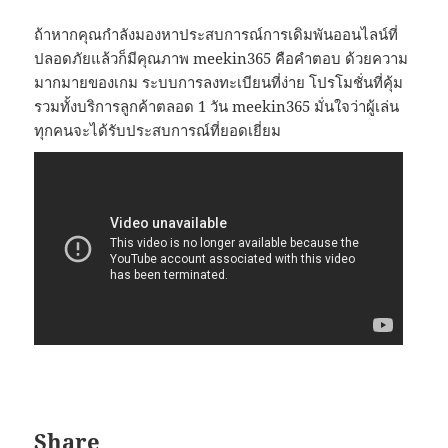
ถ้าหากคุณกำลังมองหาประสบการณ์การเดิมพันออนไลน์ที่
ปลอดภัยแล้วก็มีคุณภาพ meekin365 คือคำตอบ ด้วยความ
มากมายของเกม ระบบการลงทะเบียนที่ง่าย โปรโมชั่นที่คุ้ม
รวมทั้งบริการลูกค้าตลอด 1 วัน meekin365 มั่นใจว่าผู้เล่น
ทุกคนจะได้รับประสบการณ์ที่ยอดเยี่ยม
Share