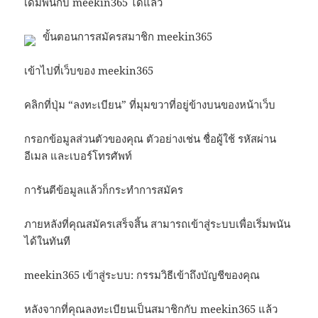
เดิมพันกับ meekin365 ได้แล้ว
ขั้นตอนการสมัครสมาชิก meekin365
เข้าไปที่เว็บของ meekin365
คลิกที่ปุ่ม “ลงทะเบียน” ที่มุมขวาที่อยู่ข้างบนของหน้าเว็บ
กรอกข้อมูลส่วนตัวของคุณ ตัวอย่างเช่น ชื่อผู้ใช้ รหัสผ่าน
อีเมล และเบอร์โทรศัพท์
การันตีข้อมูลแล้วก็กระทำการสมัคร
ภายหลังที่คุณสมัครเสร็จสิ้น สามารถเข้าสู่ระบบเพื่อเริ่มพนัน
ได้ในทันที
meekin365 เข้าสู่ระบบ: กรรมวิธีเข้าถึงบัญชีของคุณ
หลังจากที่คุณลงทะเบียนเป็นสมาชิกกับ meekin365 แล้ว