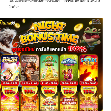
เพิ่มจังหวะสำหรับเพื่อการทำเงินจากการเดิมพันออนไลน์ได้
อีกด้วย