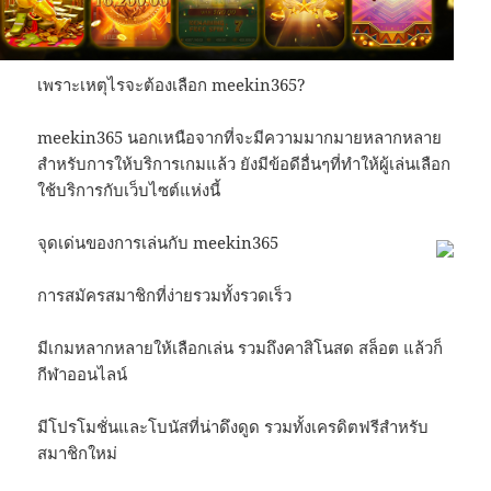
เพราะเหตุไรจะต้องเลือก meekin365?
meekin365 นอกเหนือจากที่จะมีความมากมายหลากหลาย
สำหรับการให้บริการเกมแล้ว ยังมีข้อดีอื่นๆที่ทำให้ผู้เล่นเลือก
ใช้บริการกับเว็บไซต์แห่งนี้
จุดเด่นของการเล่นกับ meekin365
การสมัครสมาชิกที่ง่ายรวมทั้งรวดเร็ว
มีเกมหลากหลายให้เลือกเล่น รวมถึงคาสิโนสด สล็อต แล้วก็
กีฬาออนไลน์
มีโปรโมชั่นและโบนัสที่น่าดึงดูด รวมทั้งเครดิตฟรีสำหรับ
สมาชิกใหม่