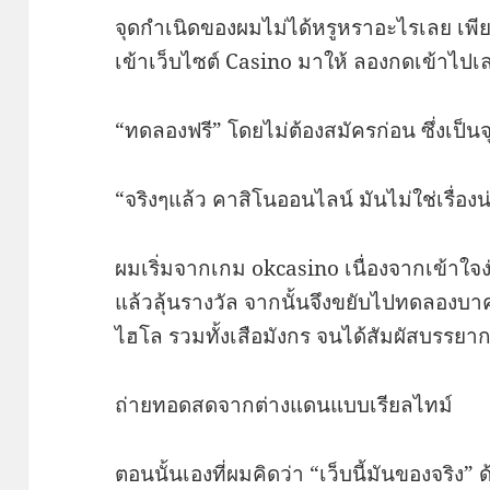
จุดกำเนิดของผมไม่ได้หรูหราอะไรเลย เพี
เข้าเว็บไซต์ Casino มาให้ ลองกดเข้าไปเล
“ทดลองฟรี” โดยไม่ต้องสมัครก่อน ซึ่งเป็นจุด
“จริงๆแล้ว คาสิโนออนไลน์ มันไม่ใช่เรื่องน
ผมเริ่มจากเกม okcasino เนื่องจากเข้าใจง่
แล้วลุ้นรางวัล จากนั้นจึงขยับไปทดลองบาคา
ไฮโล รวมทั้งเสือมังกร จนได้สัมผัสบรรย
ถ่ายทอดสดจากต่างแดนแบบเรียลไทม์
ตอนนั้นเองที่ผมคิดว่า “เว็บนี้มันของจริง”