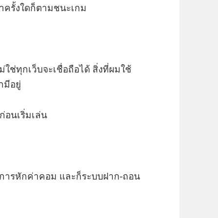
นยำครั้งใดก็ตามชนะเกม
่ทุกเว็บจะเชื่อถือได้ สิ่งที่ผมใช้
มีอยู่
่อนเริ่มเล่น
่มีการหักค่าคอม และก็ระบบฝาก-ถอน