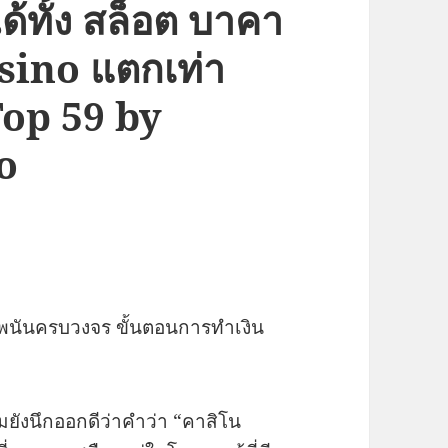
ด้ทั้ง สล็อต บาคา
asino แตกเท่า
 Top 59 by
o
พนันครบวงจร ขั้นตอนการทำเงิน
ผมยังนึกออกดีว่าคำว่า “คาสิโน