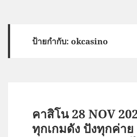
ป้ายกำกับ:
okcasino
คาสิโน 28 NOV 20
ทุกเกมดัง ปังทุกค่าย