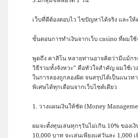
เว็บที่ดีต้องตอบไว ไขปัญหาได้จริง และให
ขั้นตอนการทำเงินจากเว็บ casino ที่ผมใช้
พูดถึง คาสิโน หลายท่านอาจคิดว่ามีแม้กระน
วิธีรวมทั้งจังหวะ” คือหัวใจสำคัญ ผมใช้เ
ในการลองถูกลองผิด จนสรุปได้เป็นแนวทางห
พิเศษได้ทุกเดือนจากเว็บไซต์เดียว
1. วางแผนเงินให้ชัด (Money Manageme
ผมจะตั้งทุนเล่นทุกๆวันไม่เกิน 10% ของเงิ
10,000 บาท จะเล่นเพียงแค่วันละ 1,000 เ