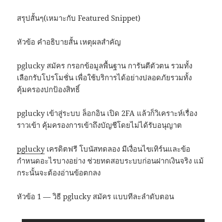
สรุปสั้นๆ(เหมาะกับ Featured Snippet)
หัวข้อ คำอธิบายสั้น เหตุผลสำคัญ
pglucky สมัคร กรอกข้อมูลพื้นฐาน การันตีตัวตน รวมทั้ง
เลือกรับโปรโมชั่น เพื่อใช้บริการได้อย่างปลอดภัยรวมทั้ง
คุ้มครองปกป้องสิทธิ์
pglucky เข้าสู่ระบบ ล็อกอิน เปิด 2FA แล้วก็วิเคราะห์เรื่อง
ราวเข้า คุ้มครองการเข้าถึงบัญชีโดยไม่ได้รับอนุญาต
pglucky
เครดิตฟรี โบนัสทดลอง มีเงื่อนไขเทิร์นและข้อ
กำหนดอะไรบางอย่าง ช่วยทดสอบระบบก่อนฝากเงินจริง แม้
กระนั้นจะต้องอ่านข้อตกลง
หัวข้อ 1 — วิธี pglucky สมัคร แบบทีละลำดับตอน