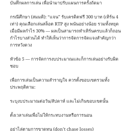
บันทึกผลการเล่น เพื่อนำมาปรับแผนการครั้งถัดมา
กรณีศึกษา (สมมติ): “แจน” รับเครดิตฟรี 300 บาท (เทิร์น 4
เท่า) คุณเลือกเล่นสล็อต RTP สูง พนันอย่างน้อย รวมทั้งหยุด
เมื่อมีผลกำไร 30% — ผลเป็นสามารถทำเทิร์นครบแล้วก็ถอน
กำไรบางส่วนได้ ทำให้เห็นว่าการจัดการจัดแจงสำคัญกว่า
การหวังดวง
หัวข้อ 5 — การจัดการงบประมาณและก็การเล่นอย่างรับผิด
ชอบ
เพื่อการเล่นเป็นความสำราญใจ ควรตั้งขอบเขตรวมทั้ง
ประพฤติตาม:
ระบุงบประมาณต่อวัน/สัปดาห์ และไม่เกินขอบเขตนั้น
ตั้งเวลาเล่นเพื่อไม่ให้กระทบงานหรือการนอน
อย่าไล่ตามการขาดทุน (don’t chase losses)