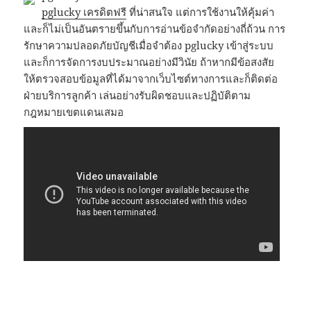
pglucky เครดิตฟรี
ที่น่าสนใจ แต่การใช้งานให้คุ้มค่า
และก็ไม่เป็นอันตรายขึ้นกับการอ่านข้อจำกัดอย่างถี่ถ้วน การ
รักษาความปลอดภัยบัญชีเมื่อจำต้อง pglucky เข้าสู่ระบบ
และก็การจัดการงบประมาณอย่างมีวินัย ถ้าหากมีข้อสงสัย
ให้ตรวจสอบข้อมูลที่ได้มาจากเว็บไซต์ทางการและก็ติดต่อ
ฝ่ายบริการลูกค้า เล่นอย่างรับผิดชอบและปฏิบัติตาม
กฎหมายเขตแดนเสมอ