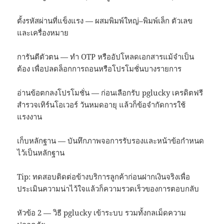
ตั้งรหัสผ่านที่แข็งแรง — ผสมพิมพ์ใหญ่–พิมพ์เล็ก ตัวเลข
และเครื่องหมาย
การันตีตัวตน — ทำ OTP หรืออัปโหลดเอกสารแม้จำเป็น
ต้อง เพื่อปลดล็อกการถอนหรือโปรโมชั่นบางรายการ
อ่านข้อตกลงโปรโมชั่น — ก่อนเลือกรับ pglucky เครดิตฟรี
สำรวจเทิร์นโอเวอร์ วันหมดอายุ แล้วก็ข้อจำกัดการใช้
แรงงาน
เก็บหลักฐาน — บันทึกภาพจอการรับรองและหน้าข้อกำหนด
ไว้เป็นหลักฐาน
Tip: ทดสอบติดต่อข้างบริการลูกค้าก่อนฝากเงินจริงเพื่อ
ประเมินความน่าไว้ใจแล้วก็ความรวดเร็วของการตอบกลับ
หัวข้อ 2 — วิธี pglucky เข้าระบบ รวมทั้งกลเม็ดความ