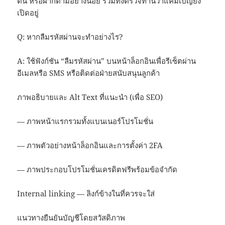
ตน หรือฝากตามอย่างน้อย รวมทั้งตรวจทานว่าแคมเปญยัง
เปิดอยู่
Q: หากลืมรหัสผ่านจะทำอย่างไร?
A: ใช้ฟังก์ชัน “ลืมรหัสผ่าน” บนหน้าล็อกอินเพื่อรีเซ็ตผ่าน
อีเมลหรือ SMS หรือติดต่อฝ่ายสนับสนุนลูกค้า
ภาพอธิบายและ Alt Text ที่แนะนำ (เพื่อ SEO)
— ภาพหน้าแรกรวมทั้งแบนเนอร์โปรโมชั่น
— ภาพตัวอย่างหน้าล็อกอินและการตั้งค่า 2FA
— ภาพประกอบโปรโมชั่นเครดิตฟรีพร้อมข้อจำกัด
Internal linking — ลิงก์ข้างในที่ควรจะใส่
แนวทางยืนยันบัญชีโดยสวัสดิภาพ