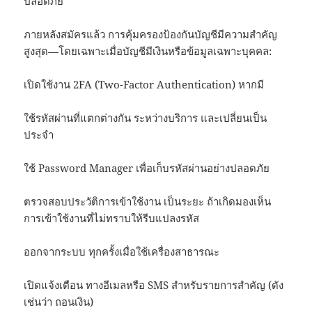
ปลอดภัย
ภายหลังสมัครแล้ว การคุ้มครองป้องกันบัญชีมีความสำคัญ
สูงสุด—โดยเฉพาะเมื่อบัญชีมีเงินหรือข้อมูลเฉพาะบุคคล:
เปิดใช้งาน 2FA (Two-Factor Authentication) หากมี
ใช้รหัสผ่านที่แตกต่างกัน ระหว่างบริการ และเปลี่ยนเป็น
ประจำ
ใช้ Password Manager เพื่อเก็บรหัสผ่านอย่างปลอดภัย
ตรวจสอบประวัติการเข้าใช้งาน เป็นระยะ ถ้าเกิดมองเห็น
การเข้าใช้งานที่ไม่ทราบให้รีบแปลงรหัส
ออกจากระบบ ทุกครั้งเมื่อใช้เครื่องสาธารณะ
เปิดแจ้งเตือน ทางอีเมลหรือ SMS สำหรับรายการสำคัญ (ดัง
เช่นว่า ถอนเงิน)