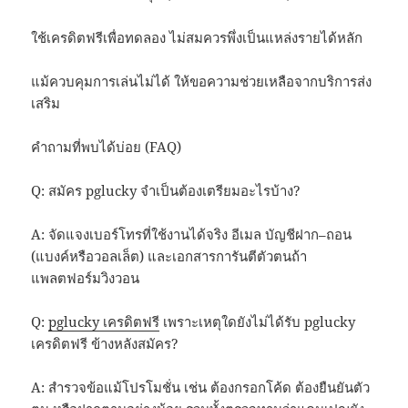
ใช้เครดิตฟรีเพื่อทดลอง ไม่สมควรพึ่งเป็นแหล่งรายได้หลัก
แม้ควบคุมการเล่นไม่ได้ ให้ขอความช่วยเหลือจากบริการส่ง
เสริม
คำถามที่พบได้บ่อย (FAQ)
Q: สมัคร pglucky จำเป็นต้องเตรียมอะไรบ้าง?
A: จัดแจงเบอร์โทรที่ใช้งานได้จริง อีเมล บัญชีฝาก–ถอน
(แบงค์หรือวอลเล็ต) และเอกสารการันตีตัวตนถ้า
แพลตฟอร์มวิงวอน
Q:
pglucky เครดิตฟรี
เพราะเหตุใดยังไม่ได้รับ pglucky
เครดิตฟรี ข้างหลังสมัคร?
A: สำรวจข้อแม้โปรโมชั่น เช่น ต้องกรอกโค้ด ต้องยืนยันตัว