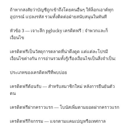
ถ้าหากสงสัยว่าบัญชีถูกเข้าถึงโดยคนอื่นๆ ให้ล็อกเอาต์ทุก
อุปกรณ์ แปลงรหัส รวมทั้งติดต่อฝ่ายสนับสนุนในทันที
หัวข้อ 3 — เจาะลึก pglucky เครดิตฟรี : จำพวกและก็
เงื่อนไข
เครดิตฟรีเป็นวัสดุการตลาดที่น่าดึงดูด แต่แต่ละโปรมี
เงื่อนไขต่างกัน การอ่านรวมทั้งรู้เรื่องเงื่อนไขเป็นสิ่งจำเป็น:
ประเภทของเครดิตฟรีที่พบบ่อย
เครดิตฟรีต้อนรับ — สำหรับสมาชิกใหม่ หลังการยืนยันตัว
ตน
เครดิตฟรีฝากคราวแรก — โบนัสเพิ่มตามยอดฝากคราวแรก
เครดิตฟรีกิจกรรม — แจกตามแคมเปญหรือเทศกาล