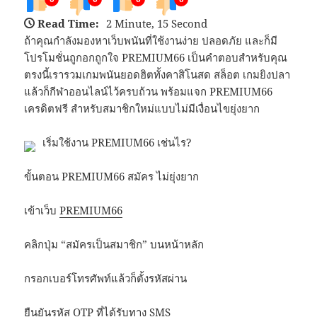
Read Time:
2 Minute, 15 Second
ถ้าคุณกำลังมองหาเว็บพนันที่ใช้งานง่าย ปลอดภัย และก็มี
โปรโมชั่นถูกอกถูกใจ PREMIUM66 เป็นคำตอบสำหรับคุณ
ตรงนี้เรารวมเกมพนันยอดฮิตทั้งคาสิโนสด สล็อต เกมยิงปลา
แล้วก็กีฬาออนไลน์ไว้ครบถ้วน พร้อมแจก PREMIUM66
เครดิตฟรี สำหรับสมาชิกใหม่แบบไม่มีเงื่อนไขยุ่งยาก
เริ่มใช้งาน PREMIUM66 เช่นไร?
ขั้นตอน PREMIUM66 สมัคร ไม่ยุ่งยาก
เข้าเว็บ
PREMIUM66
คลิกปุ่ม “สมัครเป็นสมาชิก” บนหน้าหลัก
กรอกเบอร์โทรศัพท์แล้วก็ตั้งรหัสผ่าน
ยืนยันรหัส OTP ที่ได้รับทาง SMS