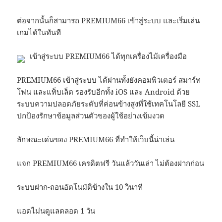
ต่อจากนั้นก็สามารถ PREMIUM66 เข้าสู่ระบบ และเริ่มเล่น
เกมได้ในทันที
เข้าสู่ระบบ PREMIUM66 ได้ทุกเครื่องไม้เครื่องมือ
PREMIUM66 เข้าสู่ระบบ ได้ผ่านทั้งยังคอมพิวเตอร์ สมาร์ท
โฟน และแท็บเล็ต รองรับอีกทั้ง iOS และ Android ด้วย
ระบบความปลอดภัยระดับที่ค่อนข้างสูงที่ใช้เทคโนโลยี SSL
ปกป้องรักษาข้อมูลส่วนตัวของผู้ใช้อย่างเข้มงวด
ลักษณะเด่นของ PREMIUM66 ที่ทำให้เว็บนี้น่าเล่น
แจก PREMIUM66 เครดิตฟรี วันแล้ววันเล่า ไม่ต้องฝากก่อน
ระบบฝาก-ถอนอัตโนมัติข้างใน 10 วินาที
แอดไม่นดูแลตลอด 1 วัน