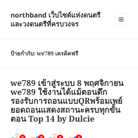
northband เว็บไซต์แห่งดนตรี
และวงดนตรีที่ครบวงจร
เมนู
และวิด
เจ็ต
ป้ายกำกับ:
we789 เครดิตฟรี
we789 เข้าสู่ระบบ 8 พฤศจิกายน
we789 ใช้งานได้แม้ตอนดึก
รองรับการถอนแบบQRพร้อมเพย์
ยอดถอนแสดงสถานะครบทุกขั้น
ตอน Top 14 by Dulcie
0
0
0
0