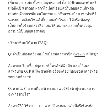
เพิ่มรอบการเล่น ตั้งความมุ่งหมายกำไร 20% ของเครดิตฟรี
เมื่อถึงเป้าเขาถอนผลกำไรเล็กน้อยแล้วก็ปล่อยส่วนที่เหลือ
เล่นต่อ ด้วยการมีแผนในการและก็รักษาระเบียบ เขาทำเทิร์
นครบตามเงื่อนไขแล้วก็ถอนผลกำไรออกได้จริง ข้อสรุป
เป็นการตั้งข้อตกลง เลือกเกมให้เหมาะสม รวมทั้งควบคุม
อารมณ์เป็นกุญแจสำคัญ
ปริศนาที่พบได้มาก (FAQ)
Q: จำเป็นต้องเตรียมอะไรเมื่อสมัครสมาชิก (
we789
สมัคร)?
A: ตระเตรียมชื่อ-สกุล เบอร์โทรศัพท์มือถือ และก็อีเมล
สำหรับรับ OTP แม้จะฝากเงินจริงจะต้องมีบัญชีธนาคารหรือ
วอลเล็ตที่รองรับ
Q: หากไม่สามารถที่จะเข้าระบบ (we789 เข้าสู่ระบบ) ควร
จะทำอย่างไร?
A:
we789
ใช้รายการอาหาร “ลืมรหัสผ่าน” เพื่อรีเซ็ตรหัส