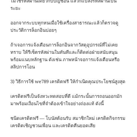
ไม่ใช้รหัสผ่านเดียวกับบัญชีอื่น แล้วก็แปลงรหัสผ่านเป็น
ระยะ
ออกจากระบบทุกหนเมื่อใช้เครื่องสาธารณะแล้วก็ตรวจดู
ประวัติการล็อกอินบ่อยๆ
ถ้าเจอการแจ้งเตือนการล็อกอินจากวัสดุอุปกรณ์ที่ไม่เคย
ทราบ ให้รีเซ็ตรหัสผ่านในทันทีและก็ติดต่อฝ่ายสนับสนุน
พร้อมแนบหลักฐาน ดังเช่น ภาพหน้าจอการแจ้งเตือนหรือ
สลิปการโอน
3) วิธีการใช้ we789 เครดิตฟรี ให้กำเนิดคุณประโยชน์สูงสุด
เครดิตฟรีเป็นจังหวะทดสอบที่ดี แม้กระนั้นการถอนออกมัก
มาพร้อมเงื่อนไขที่จำต้องเข้าใจอย่างถ่องแท้ ดังนี้
ชนิดเครดิตฟรี — โบนัสต้อนรับ สมาชิกใหม่ เครดิตกิจกรรม
เครดิตเชิญชวนเพื่อน และเครดิตคืนยอดเสีย