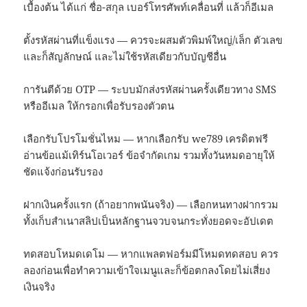
เบื้องต้น ได้แก่ ชื่อ-สกุล เบอร์โทรศัพท์เคลื่อนที่ แล้วก็อีเมล
ตั้งรหัสผ่านที่แข็งแรง — ควรจะผสมตัวพิมพ์ใหญ่/เล็ก ตัวเลข
และก็สัญลักษณ์ และไม่ใช้รหัสเดียวกับบัญชีอื่น
การันตีด้วย OTP — ระบบมักส่งรหัสผ่านครั้งเดียวทาง SMS
หรืออีเมล ให้กรอกเพื่อรับรองตัวตน
เลือกรับโปรโมชั่นไหม — หากเลือกรับ we789 เครดิตฟรี
อ่านข้อแม้เทิร์นโอเวอร์ ข้อจำกัดเกม รวมทั้งวันหมดอายุให้
ชัดแจ้งก่อนรับรอง
ฝากเงินครั้งแรก (ถ้าอยากพนันจริง) — เลือกหนทางฝากรวม
ทั้งเก็บสำเนาสลิปเป็นหลักฐานจวบจนกระทั่งยอดจะอัปเดต
ทดสอบโหมดเดโม — หากแพลตฟอร์มมีโหมดทดสอบ ควร
ลองก่อนเพื่อทำความเข้าใจเมนูและก็ข้อตกลงโดยไม่เสี่ยง
เงินจริง