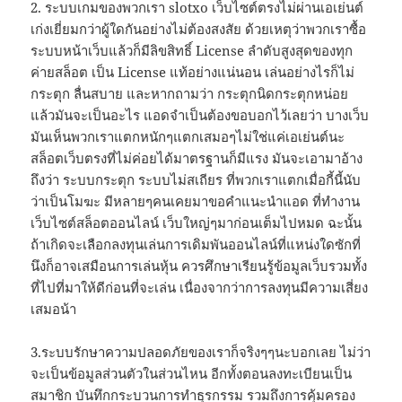
2. ระบบเกมของพวกเรา slotxo เว็บไซต์ตรงไม่ผ่านเอเย่นต์
เก่งเยี่ยมกว่าผู้ใดกันอย่างไม่ต้องสงสัย ด้วยเหตุว่าพวกเราซื้อ
ระบบหน้าเว็บแล้วก็มีลิขสิทธิ์ License ลำดับสูงสุดของทุก
ค่ายสล็อต เป็น License แท้อย่างแน่นอน เล่นอย่างไรก็ไม่
กระตุก ลื่นสบาย และหากถามว่า กระตุกนิดกระตุกหน่อย
แล้วมันจะเป็นอะไร แอดจำเป็นต้องขอบอกไว้เลยว่า บางเว็บ
มันเห็นพวกเราแตกหนักๆแตกเสมอๆไม่ใช่แค่เอเย่นต์นะ
สล็อตเว็บตรงที่ไม่ค่อยได้มาตรฐานก็มีแรง มันจะเอามาอ้าง
ถึงว่า ระบบกระตุก ระบบไม่สเถียร ที่พวกเราแตกเมื่อกี้นี้นับ
ว่าเป็นโมฆะ มีหลายๆคนเคยมาขอคำแนะนำแอด ที่ทำงาน
เว็บไซต์สล็อตออนไลน์ เว็บใหญ่ๆมาก่อนเต็มไปหมด ฉะนั้น
ถ้าเกิดจะเลือกลงทุนเล่นการเดิมพันออนไลน์ที่แหน่งใดซักที่
นึงก็อาจเสมือนการเล่นหุ้น ควรศึกษาเรียนรู้ข้อมูลเว็บรวมทั้ง
ที่ไปที่มาให้ดีก่อนที่จะเล่น เนื่องจากว่าการลงทุนมีความเสี่ยง
เสมอน้า
3.ระบบรักษาความปลอดภัยของเราก็จริงๆๆนะบอกเลย ไม่ว่า
จะเป็นข้อมูลส่วนตัวในส่วนไหน อีกทั้งตอนลงทะเบียนเป็น
สมาชิก บันทึกกระบวนการทำธุรกรรม รวมถึงการคุ้มครอง