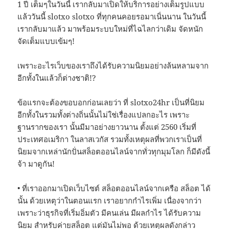
1 ปี เต็มๆในวันนี้ เรากลับมาเปิดให้บริการอย่างเต็มรูปแบบ
แล้ววันนี้ slotxo slotxo ที่ทุกคนคอยรอมาเนิ่นนาน ในวันนี้
เรากลับมาแล้ว มาพร้อมระบบใหม่ที่ไฉไลกว่าเดิม จัดหนัก
จัดเต็มแบบเข้มๆ!
เพราะอะไรเว็บของเราถึงได้รับความนิยมอย่างล้นหลามจาก
อีกทั้งในแล้วก็ต่างชาติ!?
ข้อแรกจะต้องขอบอกก่อนเลยว่า ที่ slotxo24hr เป็นที่นิยม
อีกทั้งในรวมทั้งต่างถิ่นนั้นไม่ใช่เรื่องแปลกอะไร เพราะ
ฐานรากของเรา นั้นมีมาอย่างยาวนาน ตั้งแต่ 2560 เริ่มที่
ประเทศอเมริกา ในลาสเวกัส รวมทั้งเหตุผลที่พวกเราเป็นที่
นิยมจากเหล่านักปั่นสล็อตออนไลน์จากทั่วทุกมุมโลก ก็มีดังนี้
จ้า มาดูกัน!
• ที่เราออกมาเปิดเว็บไซต์ สล็อตออนไลน์จากเครือ สล็อต ได้
นั้น ด้วยเหตุว่าในตอนแรก เราอยากกำไรเพิ่ม เนื่องจากว่า
เพราะว่าธุรกิจที่เริ่มอิ่มตัว มีคนเล่น มีผลกำไร ได้รับความ
นิยม สำหรับค่ายสล็อต แต่มันไม่พอ ด้วยเหตุผลดังกล่าว