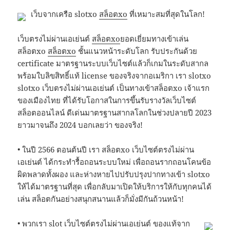
เว็บจากเครือ slotxo
สล็อตxo
ที่เหมาะสมที่สุดในโลก!
เว็บตรงไม่ผ่านเอเย่นต์
สล็อตxo
ยอดเยี่ยมทางเข้าเล่น
สล็อตxo
สล็อตxo
ชั้นแนวหน้าระดับโลก รับประกันด้วย
certificate มาตรฐานระบบเว็บไซต์แล้วก็เกมในระดับสากล
พร้อมใบลิขสิทธิ์แท้ license ของจริงจากอเมริกา เรา slotxo
slotxo เว็บตรงไม่ผ่านเอเย่นต์ เป็นทางเข้าสล็อตxo เจ้าแรก
ของเมืองไทย ที่ได้รับโอกาสในการขึ้นรับรางวัลเว็บไซต์
สล็อตออนไลน์ ดีเด่นมาตรฐานสากลโลกในช่วงปลายปี 2023
ยาวมาจนถึง 2024 บอกเลยว่า ของจริง!
• ในปี 2566 ตอนต้นปี เรา สล็อตxo เว็บไซต์ตรงไม่ผ่าน
เอเย่นต์ ได้กระทำรื้อถอนระบบใหม่ เพื่อถอนรากถอนโคนข้อ
ผิดพลาดทั้งผอง และห่างหายไปปรับปรุงปากทางเข้า slotxo
ให้ได้มาตรฐานที่สุด เพื่อกลับมาเปิดให้บริการให้กับทุกคนได้
เล่น สล็อตกันอย่างสนุกสนานแล้วก็มั่งมีกันถ้วนหน้า!
• พวกเรา slot เว็บไซต์ตรงไม่ผ่านเอเย่นต์ ของแท้จาก