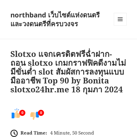
northband เว็บไซต์แห่งดนตรี
และวงดนตรีที่ครบวงจร
เมนู
และวิด
เจ็ต
Slotxo แจกเครดิตฟรีฉ่ำฝาก-
ถอน slotxo เกมกราฟฟิคดีงามไม่
มีขั่นต่ำ slot สัมผัสการลงทุนแบบ
มืออาชีพ Top 90 by Bonita
slotxo24hr.me 18 กุมภา 2024
0
0
Read Time:
4 Minute, 50 Second