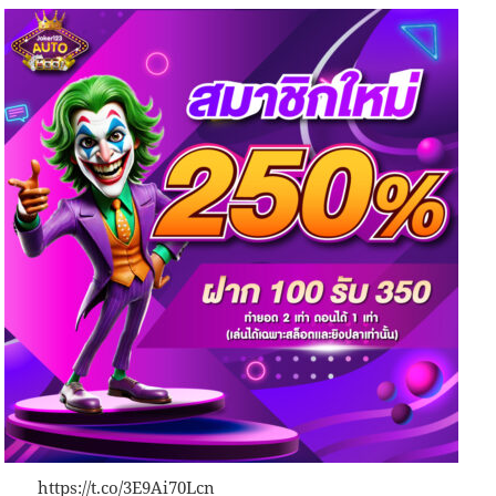
https://t.co/3E9Ai70Lcn