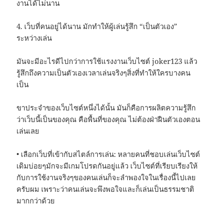
งานได้ไม่นาน
4. เว็บที่คนอยู่ได้นาน มักทำให้ผู้เล่นรู้สึก “เป็นตัวเอง”
ระหว่างเล่น
มันจะมีอะไรดีไปกว่าการใช้แรงงานเว็บไซต์ joker123 แล้ว
รู้สึกถึงความเป็นตัวเองเวลาเล่นจริงๆสิ่งที่ทำให้ใครบางคน
เป็น
ขาประจำของเว็บไซต์หนึ่งได้นั้น มันก็คือการผลิตความรู้สึก
ว่าเว็บนี้เป็นของคุณ คือพื้นที่ของคุณ ไม่ต้องฝ่าฝืนตัวเองตอน
เล่นเลย
• เลือกเว็บที่เข้ากับสไตล์การเล่น: หลายคนที่ชอบเล่นเว็บไซต์
เดิมบ่อยๆมักจะมีเกมโปรดกันอยู่แล้ว เว็บไซต์ที่เรียบเรียงให้
กับการใช้งานจริงๆของคนเล่นก็จะลำพองใจในเรื่องนี้ไปเลย
ครับผม เพราะว่าคนเล่นจะพึงพอใจและก็เล่นเป็นธรรมชาติ
มากกว่าด้วย