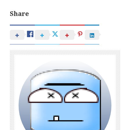
Share