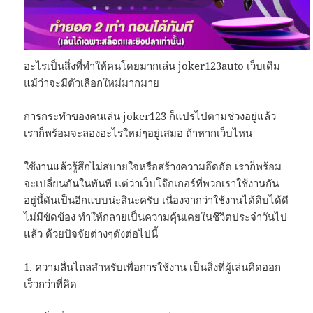
อะไรเป็นสิ่งที่ทำให้คนโดยมากเล่น joker123auto เว็บเดิม
แม้ว่าจะมีตัวเลือกใหม่มากมาย
การกระทำของคนเล่น joker123 ก็แปรไปตามช่วงอยู่แล้ว
เราก็พร้อมจะลองอะไรใหม่ๆอยู่เสมอ ถ้าหากเว็บไหน
ใช้งานแล้วรู้สึกไม่สบายใจหรือสร้างความอึดอัด เราก็พร้อม
จะเปลี่ยนกันในทันที แต่ว่าเว็บโจ๊กเกอร์ที่พวกเราใช้งานกัน
อยู่นี้ดันเป็นอีกแบบน่ะสินะครับ เนื่องจากว่าใช้งานได้ดิบได้ดี
ไม่มีขัดข้อง ทำให้กลายเป็นความคุ้นเคยในชีวิตประจำวันไป
แล้ว ด้วยปัจจัยต่างๆดังต่อไปนี้
1. ความลื่นไถลสำหรับเพื่อการใช้งาน เป็นสิ่งที่ผู้เล่นคิดออก
เร็วกว่าที่คิด