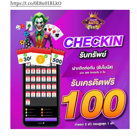
https://t.co/0E8u01BLkO