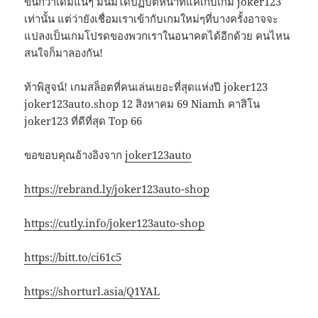
ขึ้นกว่าเดิมแน่ๆ มันมิได้ปฏิบัติหน้าที่แค่เก็บเกม joker123
เท่านั้น แต่ว่ายังเชื่อมเราเข้ากับเกมใหม่ๆที่บางครั้งอาจจะ
แปลงเป็นเกมโปรดของพวกเราในอนาคตได้อีกด้วย คนไหน
สนใจก็มาลองกัน!
ท้าพิสูจน์! เกมสล็อตที่คนเล่นเยอะที่สุดแห่งปี joker123
joker123auto.shop 12 สิงหาคม 69 Niamh คาสิโน
joker123 ที่ดีที่สุด Top 66
ขอขอบคุณอ้างอิงจาก
joker123auto
https://rebrand.ly/joker123auto-shop
https://cutly.info/joker123auto-shop
https://bitt.to/ci61c5
https://shorturl.asia/Q1YAL