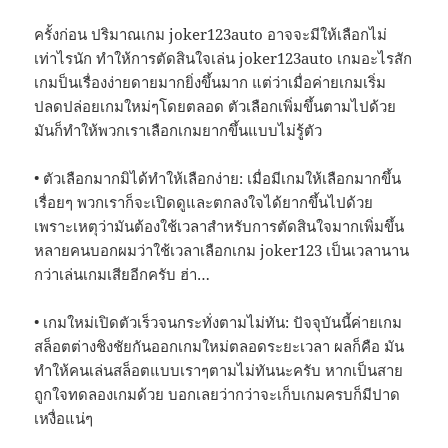
ครั้งก่อน ปริมาณเกม joker123auto อาจจะมีให้เลือกไม่
เท่าไรนัก ทำให้การตัดสินใจเล่น joker123auto เกมอะไรสัก
เกมป็นเรื่องง่ายดายมากยิ่งขึ้นมาก แต่ว่าเมื่อค่ายเกมเริ่ม
ปลดปล่อยเกมใหม่ๆโดยตลอด ตัวเลือกเพิ่มขึ้นตามไปด้วย
มันก็ทำให้พวกเราเลือกเกมยากขึ้นแบบไม่รู้ตัว
• ตัวเลือกมากมิได้ทำให้เลือกง่าย: เมื่อมีเกมให้เลือกมากขึ้น
เรื่อยๆ พวกเราก็จะเปิดดูและตกลงใจได้ยากขึ้นไปด้วย
เพราะเหตุว่ามันต้องใช้เวลาสำหรับการตัดสินใจมากเพิ่มขึ้น
หลายคนบอกผมว่าใช้เวลาเลือกเกม joker123 เป็นเวลานาน
กว่าเล่นเกมเสียอีกครับ ฮ่า…
• เกมใหม่เปิดตัวเร็วจนกระทั่งตามไม่ทัน: ปัจจุบันนี้ค่ายเกม
สล็อตต่างชิงชัยกันออกเกมใหม่ตลอดระยะเวลา ผลก็คือ มัน
ทำให้คนเล่นสล็อตแบบเราๆตามไม่ทันนะครับ หากเป็นสาย
ถูกใจทดลองเกมด้วย บอกเลยว่ากว่าจะเก็บเกมครบก็มีปาด
เหงื่อแน่ๆ