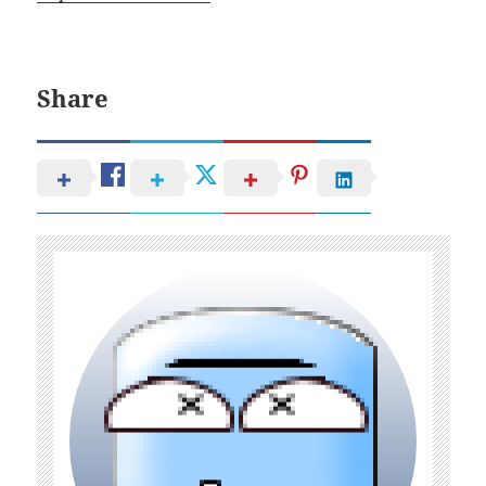
Share