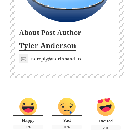
About Post Author
Tyler Anderson
noreply@northband.us
Happy
Sad
Excited
0
%
0
%
0
%