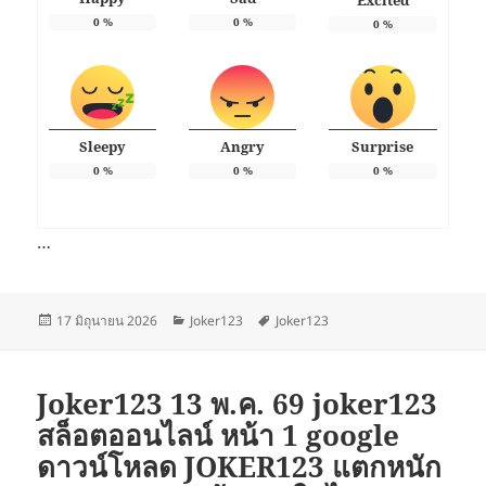
Excited
0
%
0
%
0
%
Sleepy
Angry
Surprise
0
%
0
%
0
%
…
เขียน
หมวด
ป้าย
17 มิถุนายน 2026
Joker123
Joker123
เมื่อ
หมู่
กำกับ
Joker123 13 พ.ค. 69 joker123
สล็อตออนไลน์ หน้า 1 google
ดาวน์โหลด JOKER123 แตกหนัก