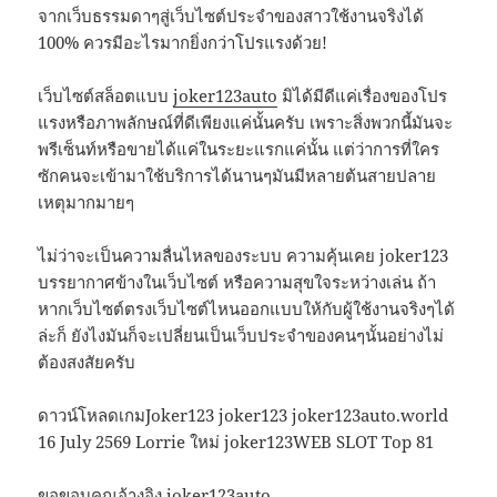
จากเว็บธรรมดาๆสู่เว็บไซต์ประจำของสาวใช้งานจริงได้
100% ควรมีอะไรมากยิ่งกว่าโปรแรงด้วย!
เว็บไซต์สล็อตแบบ
joker123auto
มิได้มีดีแค่เรื่องของโปร
แรงหรือภาพลักษณ์ที่ดีเพียงแค่นั้นครับ เพราะสิ่งพวกนี้มันจะ
พรีเซ็นท์หรือขายได้แค่ในระยะแรกแค่นั้น แต่ว่าการที่ใคร
ซักคนจะเข้ามาใช้บริการได้นานๆมันมีหลายต้นสายปลาย
เหตุมากมายๆ
ไม่ว่าจะเป็นความลื่นไหลของระบบ ความคุ้นเคย joker123
บรรยากาศข้างในเว็บไซต์ หรือความสุขใจระหว่างเล่น ถ้า
หากเว็บไซต์ตรงเว็บไซต์ไหนออกแบบให้กับผู้ใช้งานจริงๆได้
ล่ะก็ ยังไงมันก็จะเปลี่ยนเป็นเว็บประจำของคนๆนั้นอย่างไม่
ต้องสงสัยครับ
ดาวน์โหลดเกมJoker123 joker123 joker123auto.world
16 July 2569 Lorrie ใหม่ joker123WEB SLOT Top 81
ขอขอบคุณอ้างอิง
joker123auto