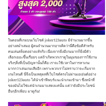
ในตอนที่เกมบนเว็บไซต์ joker123auto มีจำนวนมากขึ้น
อย่างสม่ำเสมอ ผู้คนจำนวนมากอาจคิดว่านี่คือข้อดีสำหรับ
คนเล่นสล็อตอย่างแท้จริง เนื่องจากยิ่งมีเกมมากก็ยิ่งมีตัว
เลือกเยอะขึ้นเรื่อยๆ แต่ถ้าเกิดพวกเราดูในมุมของการใช้งาน
จริงๆสิ่งที่เป็นปัญหานั้นก็คือ เราจะใช้เวลาในการหาเกม
มากกว่าเล่นเกมเสียอีก เพราะพวกเราไม่ทราบว่าจะเริ่มจาก
เกมไหนดี นี่จึงเป็นเหตุผลที่เว็บไซต์ตรงไม่ผ่านเอเย่นต์อย่าง
joker123auto ได้นำเข้าฟีพบร์แนะนำเกมเข้ามา ซึ่งหน้าที่
ของมันไม่ใช่แค่นำเกมมาแสดงแค่นั้น แต่ว่ายังมีประโยชน์
อื่นๆอีกเพียบ มาดูกัน!