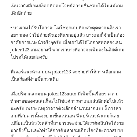
เห็นว่ายังมีเกมสล็อตที่ตอบโจทย์ความชื่นชอบได้ไม่แพ้เกม
เดิมอีกด้วย
• บางเกมได้รับโอกาส: ไม่ใช่ทุกเกมที่จะสะดุดตาจนถึงเรา
อยากกดเข้าไปด้วยตัวเองทีแรกอยู่แล้ว บางเกมก็จำเป็นต้อง
อาศัยการแนะนำจริงๆครับ เมื่อเราได้ได้โอกาสทดลองเล่น
joker123 เกมอย่างนี้ พวกเราบางทีอาจจะเพิ่มลงในลิสต์เกม
โปรดได้เลยล่ะครับ
ฟีเจอร์แนะนำเกมบน joker123 จะช่วยทำให้การเลือกเกม
เป็นเรื่องที่ง่ายขึ้นกว่าเดิม
เมื่อปริมาณเกมบน joker123auto มีเพิ่มขึ้นเรื่อยๆ ความ
ท้าทายของคนเล่นก็จะไม่ใช่แค่การหาเกมเล่นอีกต่อไปแล้ว
นะครับ เพราะเหตุว่าจากตัวเลือกจำนวนมากแบบงี้ การหา
เกมที่สมควรนั้นจะยากขึ้นแน่นอน ฟีพบร์แนะนำเกมก็เลย
เปลี่ยนเป็นหัวใจหลักที่สามารถจะช่วยให้เราตัดสินใจได้ง่าย
มากยิ่งขึ้น และก็ทำให้การค้นหาเกมเกิดเรื่องที่สะดวกสบาย