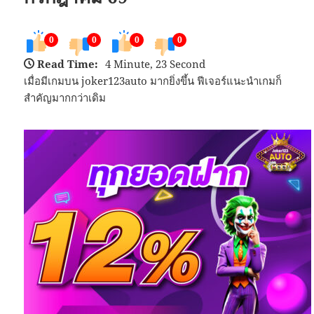
0
0
0
0
Read Time:
4 Minute, 23 Second
เมื่อมีเกมบน joker123auto มากยิ่งขึ้น ฟีเจอร์แนะนำเกมก็
สำคัญมากกว่าเดิม