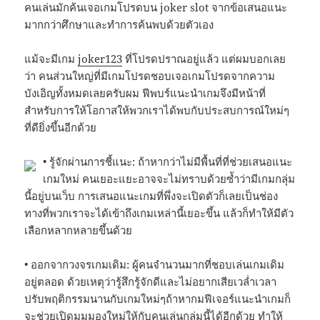
คนเล่นมักค้นเจอเกมโปรดบน joker slot จากข้อเสนอแนะ
มากกว่าศึกษาและทำการค้นพบด้วยตัวเอง
แม้จะมีเกม
joker123
ที่โปรดปราณอยู่แล้ว แต่ผมบอกเลย
ว่า คนส่วนใหญ่ที่มีเกมโปรดชอบเจอเกมโปรดจากความ
บังเอิญทั้งหมดเลยครับผม ฟีพบร์แนะนำเกมจึงมีหน้าที่
สำหรับการให้โอกาสให้พวกเราได้พบกับประสบการณ์ใหม่ๆ
ที่ดียิ่งขึ้นอีกด้วย
• รู้จักผ่านการชี้แนะ: ถ้าหากว่าไม่มีพื้นที่ที่ช่วยเสนอแนะ
เกมใหม่ คนเยอะแยะอาจจะไม่ทราบด้วยซ้ำว่ามีเกมกลุ่ม
นี้อยู่บนเว็บ การเสนอแนะเกมที่พึ่งจะเปิดตัวก็เลยเป็นช่อง
ทางที่พวกเราจะได้เข้าถึงเกมเหล่านี้เยอะขึ้น แล้วก็ทำให้มีตัว
เลือกหลากหลายขึ้นด้วย
• ออกจากวงจรเกมเดิม: ผู้คนจำนวนมากที่ชอบเล่นเกมเดิม
อยู่ตลอด ด้วยเหตุว่ารู้สึกรู้จักดีและไม่อยากเสียเวล่ำเวลา
ปรับพฤติกรรมนานกับเกมใหม่ๆถ้าหากมฟีเจอร์แนะนำเกมก็
จะช่วยเปิดมุมมองใหม่ให้กับคนเล่นกลุ่มนี้ได้อีกด้วย ทำให้