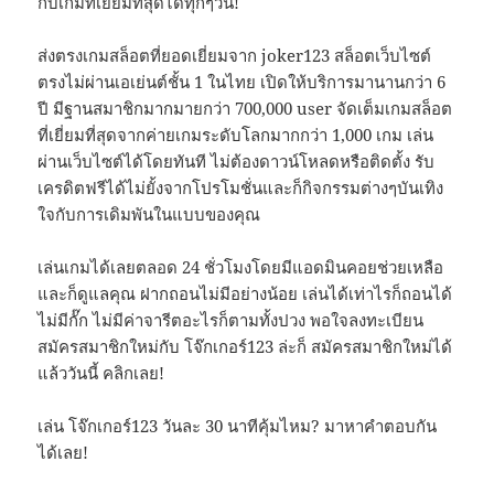
กับเกมที่เยี่ยมที่สุดได้ทุกๆวัน!
ส่งตรงเกมสล็อตที่ยอดเยี่ยมจาก joker123 สล็อตเว็บไซต์
ตรงไม่ผ่านเอเย่นต์ชั้น 1 ในไทย เปิดให้บริการมานานกว่า 6
ปี มีฐานสมาชิกมากมายกว่า 700,000 user จัดเต็มเกมสล็อต
ที่เยี่ยมที่สุดจากค่ายเกมระดับโลกมากกว่า 1,000 เกม เล่น
ผ่านเว็บไซต์ได้โดยทันที ไม่ต้องดาวน์โหลดหรือติดตั้ง รับ
เครดิตฟรีได้ไม่ยั้งจากโปรโมชั่นและก็กิจกรรมต่างๆบันเทิง
ใจกับการเดิมพันในแบบของคุณ
เล่นเกมได้เลยตลอด 24 ชั่วโมงโดยมีแอดมินคอยช่วยเหลือ
และก็ดูแลคุณ ฝากถอนไม่มีอย่างน้อย เล่นได้เท่าไรก็ถอนได้
ไม่มีกั๊ก ไม่มีค่าจารีตอะไรก็ตามทั้งปวง พอใจลงทะเบียน
สมัครสมาชิกใหม่กับ โจ๊กเกอร์123 ล่ะก็ สมัครสมาชิกใหม่ได้
แล้ววันนี้ คลิกเลย!
เล่น โจ๊กเกอร์123 วันละ 30 นาทีคุ้มไหม? มาหาคำตอบกัน
ได้เลย!