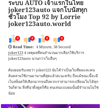
ระบบ AUTO เจ้าแรกในไทย
joker123auto แจกโบนัสทุก
ชั่วโมง Top 92 by Lorrie
joker123auto.world
0
0
0
0
Read Time:
4 Minute, 38 Second
joker123
4 เหตุผลที่คนจำนวนมากเลือกใช้บริการ
joker123auto นานกว่าเว็บอื่นๆ
ต้องยอมรับเลยว่า joker123 นับได้ว่าเป็นเว็บที่ผมและคน
ล้นหลามใช้งานมานานที่สุดแล้วล่ะนะครับ ถึงแม้ขณะนี้จะมี
เว็บสล็อตให้เลือกมากจนถึงพวกเราสามารถเปลี่ยนเว็บได้ทุก
วันก็ตาม สิ่งที่น่าดึงดูดก็คือ คนเล่นแบบผมนั้นมีจำนวนไม่ใช่
น้อย