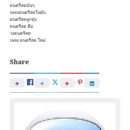
ดนตรีสดมันๆ
เพลงดนตรีสดในผับ
ดนตรีสดลูกทุ่ง
ดนตรีสด คือ
วงดนตรีสด
เพลง ดนตรีสด ใหม่
Share