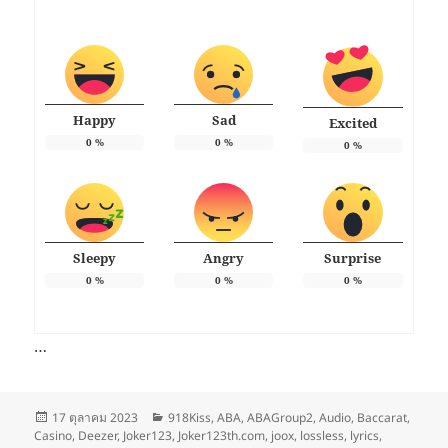
Happy
Sad
Excited
0
%
0
%
0
%
Sleepy
Angry
Surprise
0
%
0
%
0
%
…
เขียน
หมวด
17 ตุลาคม 2023
918Kiss
,
ABA
,
ABAGroup2
,
Audio
,
Baccarat
,
เมื่อ
หมู่
Casino
,
Deezer
,
Joker123
,
Joker123th.com
,
joox
,
lossless
,
lyrics
,