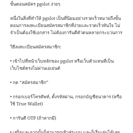
ขั้นตอนสมัคร pgslot ง่ายๆ
หนึ่งในสิ่งที่ทำให้ pgslot เป็นที่นิยมอย่างรวดเร็วหมายถึงขั้น
ตอนการลงทะเบียนสมัครสมาชิกที่ง่ายและรวดเร็วทันใจ ไม่
จำเป็นต้องใช้เอกสาร ไม่ต้องการันตีตัวตนหลายกระบวนการ
วิธีลงทะเบียนสมัครสมาชิก:
• เข้าไปที่หน้าเว็บหลักของ pgslot หรือเว็บตัวแทนที่เป็น
เว็บไซต์ตรงไม่ผ่านเอเย่นต์
• กด “สมัครสมาชิก”
• กรอกเบอร์โทรศัพท์, ตั้งรหัสผ่าน, กรอกบัญชีธนาคาร (หรือ
ใช้ True Wallet)
• การันตี OTP (ถ้าหากมี)
• เสร็จและจากนั้นก็สามารถเข้าสู่ระบบ และก็เริ่มเล่นได้เลย