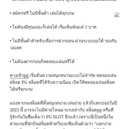
• สมัครฟรี ไม่มีขั้นต่ำ เล่นได้ทุกเกม
• ไม่ต้องมีทุนเยอะก็เล่นได้ เริ่มเดิมพันแค่ 1 บาท
• ไม่มีขั้นต่ำสำหรับเพื่อการฝากถอน ผ่านระบบออโต้ รองรับ
วอเลท
• ไม่ต้องฝากก่อนก็ทดสอบเล่นฟรีได้
ทางเข้าpg
เริ่มต้นความสนุกสนานแบบไม่จำกัด ทดลองเล่น
สล็อต PG สล็อตที่ได้รับความนิยม เปิดให้ทดลองเล่นสล็อต
ได้ฟรีทุกเกม
มองหาเกมสล็อตที่ทั้งสนุกสนาน เล่นง่าย แล้วก็แตกบ่อยในปี
2025 นี้ อาจจะไม่มีค่ายไหนมาแรงเท่ากับ สล็อตpg หรือที่
รู้จักกันในชื่อเต็มว่า PG SLOT อีกแล้ว เพราะนี่เป็นหนึ่งใน
ค่ายเกมที่นักปั่นสล็อตทั่วทวีปเอเชียเห็นด้วยว่า “แตกง่าย