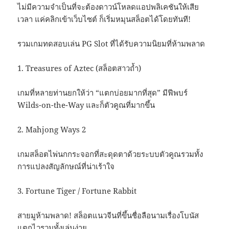
ไม่มีความจำเป็นที่จะต้องดาวน์โหลดแอปพลิเคชันให้เสีย
เวลา แค่คลิกเข้าเว็บไซต์ ก็เริ่มหมุนสล็อตได้โดยทันที!
รวมเกมทดสอบเล่น PG Slot ที่ได้รับความนิยมที่ห้ามพลาด
1. Treasures of Aztec (สล็อตสาวถ้ำ)
เกมที่หลายท่านยกให้ว่า “แตกบ่อยมากที่สุด” มีฟีพบร์
Wilds-on-the-Way และก็ตัวคูณที่มากขึ้น
2. Mahjong Ways 2
เกมสล็อตไพ่นกกระจอกที่สะดุดตาด้วยระบบตัวคูณรวมทั้ง
การแปลงสัญลักษณ์ที่น่าเร้าใจ
3. Fortune Tiger / Fortune Rabbit
สายมูห้ามพลาด! สล็อตแนวจีนที่ขึ้นชื่อลือนามเรื่องโบนัส
แตกไวรวมทั้งเล่นง่าย