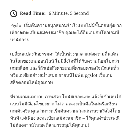
Read Time:
6 Minute, 5 Second
Pgslot เริ่มต้นความสนุกสนานร่าเริงแบบไม่มีขั้นตอนยุ่งยาก
เพียงลงทะเบียนสมัครสมาชิก คุณจะได้อิ่มเอมกับโลกเกมที่
นานัปการ
เปลี่ยนแปลงวันธรรมดาให้เป็นช่วงๆเวลาแห่งความตื่นเต้น
ในโลกของเกมออนไลน์ ไม่มีสิ่งใดที่ได้รับความนิยมไปกว่า
เกมสล็อต และก็ถ้าเอ่ยถึงค่ายเกมที่ครอบครองใจนักเล่นทั่ว
ทวีปเอเชียอย่างสม่ำเสมอ อาจหนีไม่พ้น pgslot เว็บเกม
สล็อตออนไลน์คุณภาพ
ที่รวมเกมแตกง่าย ภาพสวย โบนัสเยอะแยะ แล้วก็เข้าเล่นได้
แบบไม่มีเงื่อนไขยุ่งยาก ไม่ว่าคุณจะเป็นมือใหม่หรือเซียน
เกมตัวจริง คุณสามารถเริ่มต้นความสนุกสนานร่าเริงได้โดย
ทันที แค่เพียง ลงทะเบียนสมัครสมาชิก – ไร้คุณค่าประเพณี
ไม่ต้องดาวน์โหลด ก็สามารถลุยได้ทุกเกม!