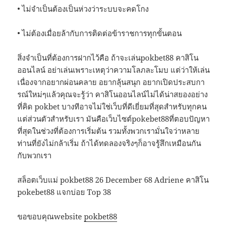
• ไม่จำเป็นต้องเป็นห่วงว่าระบบจะคดโกง
• ไม่ต้องเมื่อยล้ากับการติดต่อข้าราชการทุกขั้นตอน
สิ่งจำเป็นที่ต้องการฝากไว้คือ ถ้าจะเล่นpokbet88 คาสิโน
ออนไลน์ อย่าเล่นเพราะเหตุว่าความโลภละโมบ แต่ว่าให้เล่น
เนื่องจากอยากผ่อนคลาย อยากลุ้นสนุก อยากเปิดประสบกา
รณ์ใหม่ๆแล้วคุณจะรู้ว่า คาสิโนออนไลน์ไม่ได้น่าสยองอย่าง
ที่คิด pokbet บางทีอาจไม่ใช่เว็บที่ดีเยี่ยมที่สุดสำหรับทุกคน
แต่ส่วนตัวสำหรับเรา มันคือเว็บไซต์pokebet88ที่ตอบปัญหา
ที่สุดในช่วงที่ต้องการเริ่มต้น รวมทั้งพวกเรามั่นใจว่าหลาย
ท่านที่ยังไม่กล้าเริ่ม ถ้าได้ทดลองจริงๆก็อาจรู้สึกเหมือนกัน
กับพวกเรา
สล็อตเว็บแม่ pokbet88 26 December 68 Adriene คาสิโน
pokebet88 แจกบ่อย Top 38
ขอขอบคุณwebsite
pokbet88