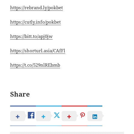
https://rebrand.ly/pokbet
https://cutly.info/pokbet
https://bitt.to/apj0jw
https://shorturl.asia/CAfFl
https://t.co/529nlREbmb
Share