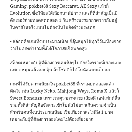
Gaming,
pokbet88
Sexy Baccarat, AE Sexy แล้วก็
Evolution ซึ่งมีห้องให้เลือกนานัปการ และก็ที่สำคัญเป็นมี
ดีลเลอร์ถ่ายทอดสดตลอด 1 วัน สร้างบรรยากาศราวกับอยู่
ในคาสิโนจริงแบบไม่ต้องบินไปยังต่างประเทศ
• สล็อตคือเกมที่งบประมาณน้อยก็ลุ้นสนุกได้ทุกวี่วันเนื่องจาก
ว่าเริ่มเบทต่ำรวมทั้งได้โอกาสแจ็คพอตสูง
สล็อตเหมาะกับผู้ที่ต้องการเล่นชิลๆไม่ต้องวิเคราะห์เยอะแยะ
แค่กดหมุนแล้วคอยลุ้น ถ้าโชคดีก็ได้โบนัสแบบเต็มจอ
เกมที่ได้รับความนิยมใน pokbet88 ที่เราเคยทดลองแล้ว
ติดใจ เช่น Lucky Neko, Mahjong Ways, Roma X แล้วก็
Sweet Bonanza เพราะเหตุว่าภาพสวย เสียงดี เอฟเฟกต์ลื่น
รวมทั้งที่สำคัญคือจังหวะเข้าโบนัสไม่ยากเกินความจำเป็น
สำหรับคนที่งบประมาณน้อย เริ่มเพียงตาละไม่ถึง 1 บาท
เหมาะกับผู้ที่ต้องการลองโดยไม่ต้องเสี่ยงมาก