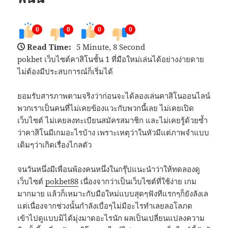
0
0
0
0
Read Time:
5 Minute, 8 Second
pokbet เว็บไซต์คาสิโนชั้น 1 ที่มือใหม่เล่นได้อย่างง่ายดาย
ไม่ต้องมีประสบการณ์ก็เริ่มได้
ยอมรับสารภาพตามจริงว่าก่อนจะได้ลองเล่นคาสิโนออนไลน์
พวกเราเป็นคนที่ไม่เคยข้องแวะกับพวกนี้เลย ไม่เคยเปิด
เว็บไซต์ ไม่เคยลงทะเบียนสมัครสมาชิก และไม่เคยรู้ด้วยซ้ำ
ว่าคาสิโนมีเกมอะไรบ้าง เพราะเหตุว่าในหัวมีแต่ภาพจำแบบ
เดิมๆว่าเกิดเรื่องไกลตัว
จนวันหนึ่งมีเพื่อนพ้องคนหนึ่งในกรุ๊ปแนะนำว่าให้ทดลองดู
เว็บไซต์
pokbet88
เนื่องจากว่าเป็นเว็บไซต์ที่ใช้ง่าย เกม
มากมาย แล้วก็เหมาะกับมือใหม่แบบสุดๆฟังทีแรกๆก็ยังลังเล
แต่เนื่องจากช่วงนั้นกำลังเบื่อๆไม่มีอะไรทำเลยลอโลภด
เข้าไปดูแบบมิได้มุ่งมาดอะไรนัก ผลเป็นเปลี่ยนแปลงความ