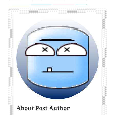
About Post Author