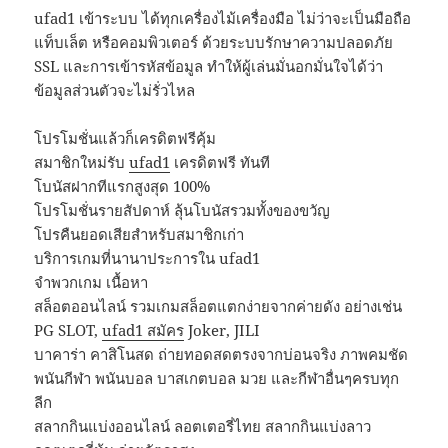
ufad1 เข้าระบบ ได้ทุกเครื่องไม้เครื่องมือ ไม่ว่าจะเป็นมือถือ
แท็บเล็ต หรือคอมพิวเตอร์ ด้วยระบบรักษาความปลอดภัย
SSL และการเข้ารหัสข้อมูล ทำให้ผู้เล่นมั่นอกมั่นใจได้ว่า
ข้อมูลส่วนตัวจะไม่รั่วไหล
โปรโมชั่นแล้วก็เครดิตฟรีคุ้ม
สมาชิกใหม่รับ
ufad1
เครดิตฟรี ทันที
โบนัสฝากทีแรกสูงสุด 100%
โปรโมชั่นรายสัปดาห์ ลุ้นโบนัสรวมทั้งของขวัญ
โปรคืนยอดเสียสำหรับสมาชิกเก่า
บริการเกมที่นานาประการใน ufad1
จำพวกเกม เนื้อหา
สล็อตออนไลน์ รวมเกมสล็อตแตกง่ายจากค่ายดัง อย่างเช่น
PG SLOT,
ufad1 สมัคร
Joker, JILI
บาคาร่า คาสิโนสด ถ่ายทอดสดตรงจากบ่อนจริง ภาพคมชัด
พนันกีฬา พนันบอล บาสเกตบอล มวย และกีฬาอื่นๆครบทุก
ลีก
สลากกินแบ่งออนไลน์ ลอตเตอรี่ไทย สลากกินแบ่งลาว