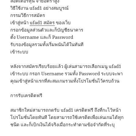
ลอตเตอรี่หุ้น จ่ายอัตราสูง
วิธีใช้งาน ufad1 อย่างสมบูรณ์
กรรมวิธีการสมัคร
เข้าสู่หน้า
ufad1 สมัคร
ของเว็บ
กรอกข้อมูลส่วนตัวและก็บัญชีธนาคาร
ตั้ง Username และก็ Password
รับรองข้อมูลรวมทั้งเริ่มพนันได้ในทันที
เข้าระบบ
หลังจากสมัครเรียบร้อยแล้ว ผู้เล่นสามารถเลือกเมนู ufad1
เข้าระบบ กรอก Username รวมทั้ง Password ระบบจะพา
คุณเข้าสู่หน้าแรกที่สะสมเกมรวมทั้งโปรโมชั่นไว้ครบถ้วน
การรับเครดิตฟรี
สมาชิกใหม่สามารถกดรับ ufad1 เครดิตฟรี ถึงที่กะไว้หน้า
โปรโมชั่นโดยทันที โดยสามารถใช้เครดิตเพื่อเล่นเกมได้ทุก
ชนิด และก็เบิกเงินได้จริงเมื่อกระทำตามข้อจำกัดที่ระบุ