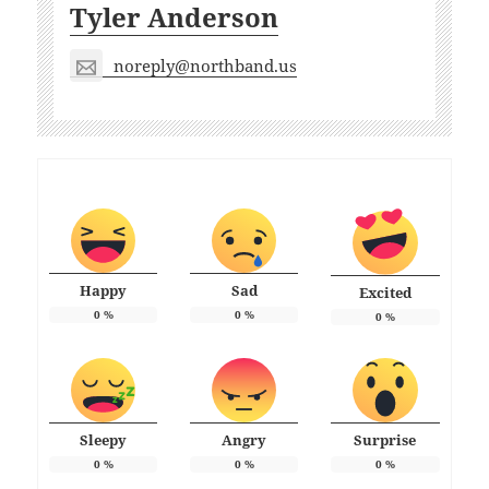
Tyler Anderson
noreply@northband.us
Happy
Sad
Excited
0
%
0
%
0
%
Sleepy
Angry
Surprise
0
%
0
%
0
%