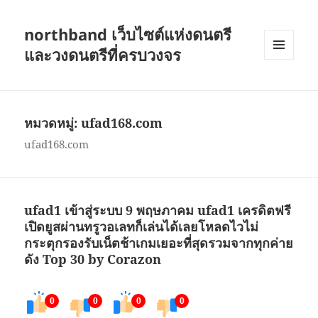
northband เว็บไซต์แห่งดนตรี
และวงดนตรีที่ครบวงจร
เมนู
และวิด
เจ็ต
หมวดหมู่:
ufad168.com
ufad168.com
ufad1 เข้าสู่ระบบ 9 พฤษภาคม ufad1 เครดิตฟรี
เปิดยูสผ่านทรูวอเลทก็เล่นได้เลยโหลดไวไม่
กระตุกรองรับเน็ตช้าเกมเยอะที่สุดรวมจากทุกค่าย
ดัง Top 30 by Corazon
0
0
0
0