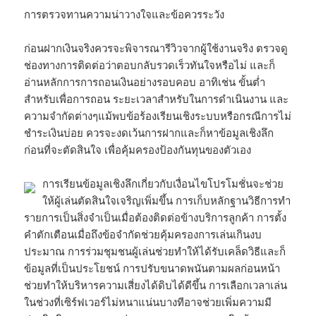
การตรวจทานความน่าวางใจและข้อควรระวัง
ก่อนฝากเงินจริงควรจะพิจารณารีวิวจากผู้ใช้งานจริง ตรวจดู
ช่องทางการติดต่อว่าตอบกลับรวดเร็วทันใจหรือไม่ และก็
อ่านหลักการการถอนเงินอย่างรอบคอบ อาทิเช่น ขั้นต่ำ
สำหรับเพื่อการถอน ระยะเวลาสำหรับในการดำเนินงาน และ
ความจำกัดต่างๆแม้พบข้อร้องเรียนเชิงระบบหรือกรณีการไม่
ชำระเงินบ่อย ควรจะงดเว้นการฝากและก็หาข้อมูลเชิงลึก
ก่อนที่จะตัดสินใจ เพื่อคุ้มครองป้องกันทุนของตัวเอง
การเรียนข้อมูลเชิงลึกเกี่ยวกับเงื่อนไขโปรโมชั่นจะช่วย
ให้ผู้เล่นตัดสินใจเจริญเพิ่มขึ้น การเก็บหลักฐานวิธีการทำ
รายการเป็นสิ่งจำเป็นเมื่อต้องติดต่อข้างบริการลูกค้า การตั้ง
คำตักเตือนเมื่อถึงข้อจำกัดช่วยคุ้มครองการเล่นเกินงบ
ประมาณ การร่วมชุมชนผู้เล่นช่วยทำให้ได้รับเคล็ดวิธีและก็
ข้อมูลที่เป็นประโยชน์ การปรับขนาดพนันตามผลก่อนหน้า
ช่วยทำให้บริหารความเสี่ยงได้ดิบได้ดีขึ้น การเลือกเวลาเล่น
ในช่วงที่เซิร์ฟเวอร์ไม่หนาแน่นบางทีอาจช่วยเพิ่มความมี