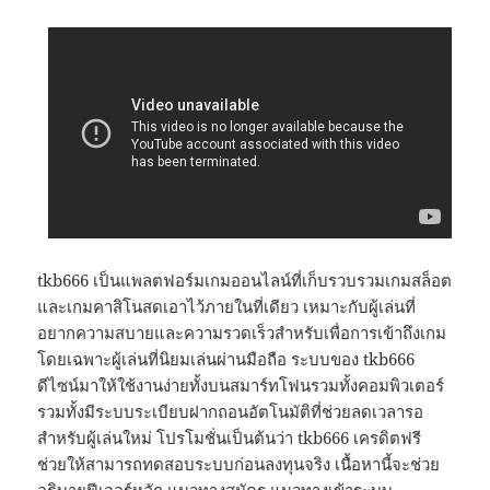
tkb666 เป็นแพลตฟอร์มเกมออนไลน์ที่เก็บรวบรวมเกมสล็อต
และเกมคาสิโนสดเอาไว้ภายในที่เดียว เหมาะกับผู้เล่นที่
อยากความสบายและความรวดเร็วสำหรับเพื่อการเข้าถึงเกม
โดยเฉพาะผู้เล่นที่นิยมเล่นผ่านมือถือ ระบบของ tkb666
ดีไซน์มาให้ใช้งานง่ายทั้งบนสมาร์ทโฟนรวมทั้งคอมพิวเตอร์
รวมทั้งมีระบบระเบียบฝากถอนอัตโนมัติที่ช่วยลดเวลารอ
สำหรับผู้เล่นใหม่ โปรโมชั่นเป็นต้นว่า tkb666 เครดิตฟรี
ช่วยให้สามารถทดสอบระบบก่อนลงทุนจริง เนื้อหานี้จะช่วย
อธิบายฟีเจอร์หลัก แนวทางสมัคร แนวทางเข้าระบบ