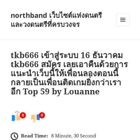
northband เว็บไซต์แห่งดนตรี
และวงดนตรีที่ครบวงจร
เมนู
และวิด
เจ็ต
tkb666 เข้าสู่ระบบ 16 ธันวาคม
tkb666 สมัคร เลยเอาคืนด้วยการ
แนะนำเว็บนี้ให้เพื่อนลองตอนนี้
กลายเป็นเพื่อนติดเกมยิ่งกว่าเรา
อีก Top 59 by Louanne
0
0
Read Time:
8 Minute, 30 Second