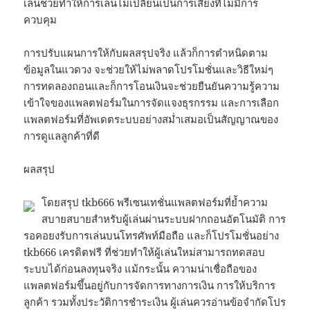
เล่นช่วยทำให้การเล่นไม่เปลี่ยนเป็นการเสี่ยงที่ไม่มีการ
ควบคุม
การปรับแผนการให้กับผลสรุปจริง แล้วก็การตำหนิดตาม
ข้อมูลในแวดวง จะช่วยให้ไม่พลาดโปรโมชั่นและวิธีใหม่ๆ
การทดลองถอนและก็การโอนเงินจะช่วยยืนยันความรู้ความ
เข้าใจของแพลตฟอร์มในการจัดแจงธุรกรรม และการเลือก
แพลตฟอร์มที่อัพเดตระบบอย่างสม่ำเสมอเป็นสัญญาณของ
การดูแลลูกค้าที่ดี
ผลสรุป
โดยสรุป tkb666 พรีเซนเทชั่นแพลตฟอร์มที่ย้ำความ
สบายสบายสำหรับผู้เล่นผ่านระบบฝากถอนอัตโนมัติ การ
รอคอยงรับการเล่นบนโทรศัพท์มือถือ และก็โปรโมชั่นอย่าง
tkb666 เครดิตฟรี ที่ช่วยทำให้ผู้เล่นใหม่สามารถทดสอบ
ระบบได้ก่อนลงทุนจริง แม้กระนั้น ความน่าเชื่อถือของ
แพลตฟอร์มขึ้นอยู่กับการจัดการทางการเงิน การให้บริการ
ลูกค้า รวมทั้งประวัติการชำระเงิน ผู้เล่นควรอ่านข้อจำกัดโปร