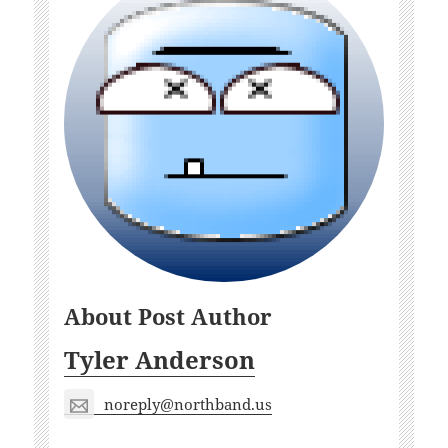
About Post Author
Tyler Anderson
noreply@northband.us