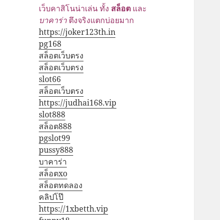
เว็บคาสิโนน่าเล่น ทั้ง
สล็อต
และ
บาคาร่า
ตึงจริงแตกบ่อยมาก
https://joker123th.in
pg168
สล็อตเว็บตรง
สล็อตเว็บตรง
slot66
สล็อตเว็บตรง
https://judhai168.vip
slot888
สล็อต888
pgslot99
pussy888
บาคาร่า
สล็อตxo
สล็อตทดลอง
คลิปโป๊
https://1xbetth.vip