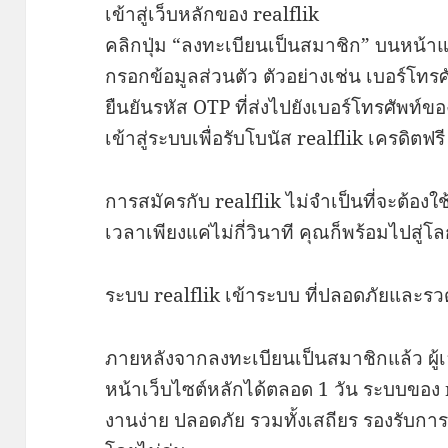
เข้าสู่เว็บหลักของ realflik
คลิกปุ่ม “ลงทะเบียนเป็นสมาชิก” บนหน้า
กรอกข้อมูลส่วนตัว ตัวอย่างเช่น เบอร์โทรศั
ยืนยันรหัส OTP ที่ส่งไปยังเบอร์โทรศัพท์ข
เข้าสู่ระบบเพื่อรับโบนัส realflik เครดิตฟรี 
การสมัครกับ realflik ไม่จำเป็นที่จะต้องใ
เวลาเพียงแค่ไม่กี่วินาที คุณก็พร้อมไปสู
ระบบ realflik เข้าระบบ ที่ปลอดภัยและรว
ภายหลังจากลงทะเบียนเป็นสมาชิกแล้ว ผู้เ
หน้าเว็บไซต์หลักได้ตลอด 1 วัน ระบบของ 
งานง่าย ปลอดภัย รวมทั้งเสถียร รองรับกา