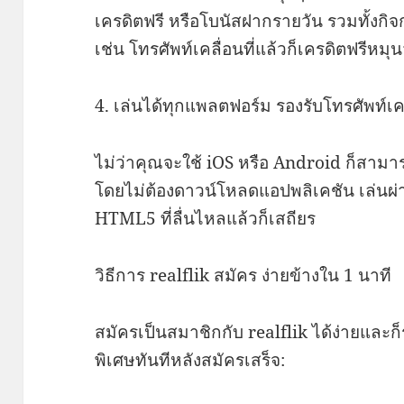
เครดิตฟรี หรือโบนัสฝากรายวัน รวมทั้งกิ
เช่น โทรศัพท์เคลื่อนที่แล้วก็เครดิตฟรีหมุ
4. เล่นได้ทุกแพลตฟอร์ม รองรับโทรศัพท์เคล
ไม่ว่าคุณจะใช้ iOS หรือ Android ก็สามารถ
โดยไม่ต้องดาวน์โหลดแอปพลิเคชัน เล่นผ่า
HTML5 ที่ลื่นไหลแล้วก็เสถียร
วิธีการ realflik สมัคร ง่ายข้างใน 1 นาที
สมัครเป็นสมาชิกกับ realflik ได้ง่ายและก็ร
พิเศษทันทีหลังสมัครเสร็จ: