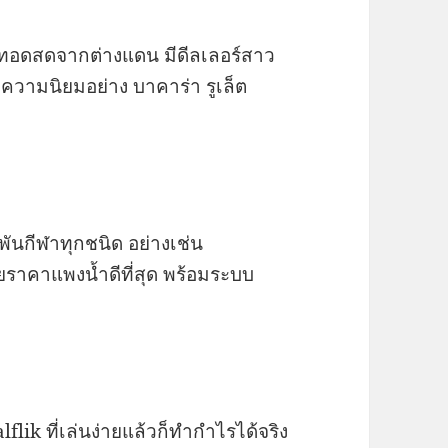
ทอดสดจากต่างแดน มีดีลเลอร์สาว
บความนิยมอย่าง บาคาร่า รูเล็ต
พันกีฬาทุกชนิด อย่างเช่น
ราคาแพงน้ำดีที่สุด พร้อมระบบ
lik ที่เล่นง่ายแล้วก็ทำกำไรได้จริง