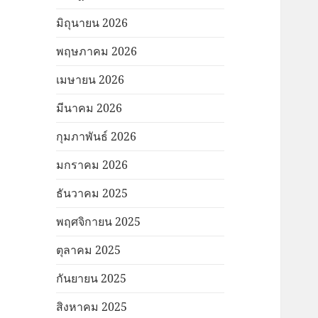
มิถุนายน 2026
พฤษภาคม 2026
เมษายน 2026
มีนาคม 2026
กุมภาพันธ์ 2026
มกราคม 2026
ธันวาคม 2025
พฤศจิกายน 2025
ตุลาคม 2025
กันยายน 2025
สิงหาคม 2025