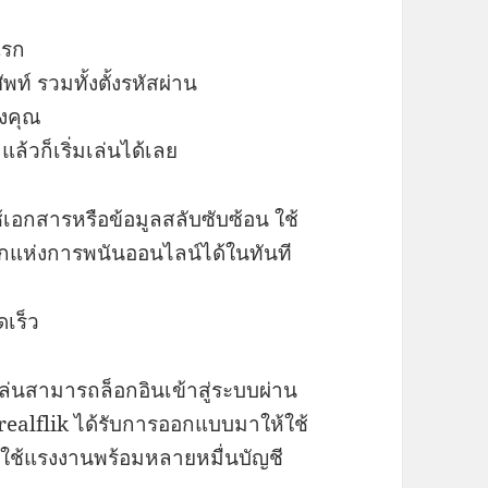
แรก
พท์ รวมทั้งตั้งรหัสผ่าน
องคุณ
แล้วก็เริ่มเล่นได้เลย
ช้เอกสารหรือข้อมูลสลับซับซ้อน ใช้
่โลกแห่งการพนันออนไลน์ได้ในทันที
ดเร็ว
ล่นสามารถล็อกอินเข้าสู่ระบบผ่าน
realflik ได้รับการออกแบบมาให้ใช้
รใช้แรงงานพร้อมหลายหมื่นบัญชี